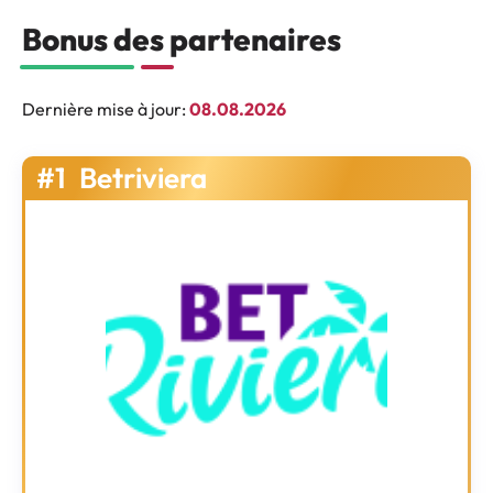
Bonus des partenaires
Dernière mise à jour:
08.08.2026
#1
Betriviera