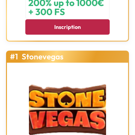
200% up to 1000€
+ 300 FS
Inscription
#1
Stonevegas