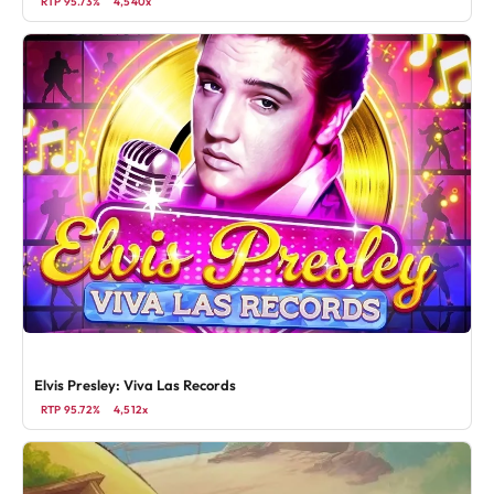
RTP 95.73%
4,540x
Elvis Presley: Viva Las Records
RTP 95.72%
4,512x