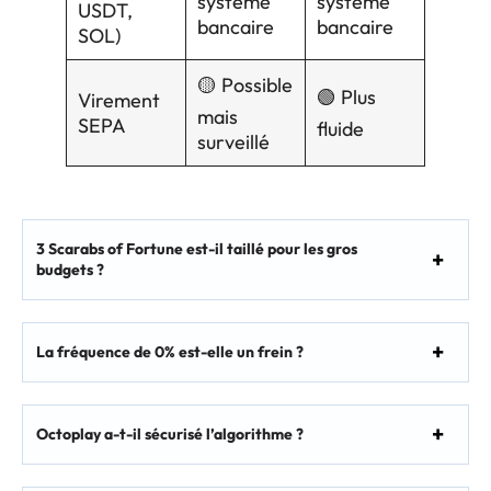
système
système
USDT,
bancaire
bancaire
SOL)
🟡 Possible
🟢 Plus
Virement
mais
SEPA
fluide
surveillé
3 Scarabs of Fortune est-il taillé pour les gros
budgets ?
La fréquence de 0% est-elle un frein ?
Octoplay a-t-il sécurisé l’algorithme ?