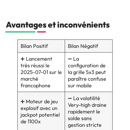
Avantages et inconvénients
Bilan Positif
Bilan Négatif
➕ Lancement
➖ La
très réussi le
configuration de
2025-07-01 sur le
la grille 5x3 peut
marché
paraître confuse
francophone
sur mobile
➖ La volatilité
➕ Moteur de jeu
Very-high draine
explosif avec un
rapidement le
jackpot potentiel
solde sans
de 1100x
gestion stricte