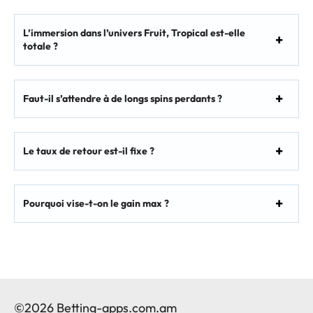
L’immersion dans l’univers Fruit, Tropical est-elle
totale ?
Faut-il s’attendre à de longs spins perdants ?
Le taux de retour est-il fixe ?
Pourquoi vise-t-on le gain max ?
©2026 Betting-apps.com.am