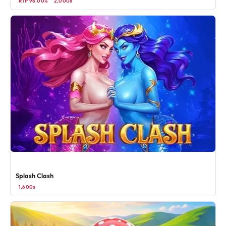
RTP 96.00%
2,000x
Splash Clash
1,600x