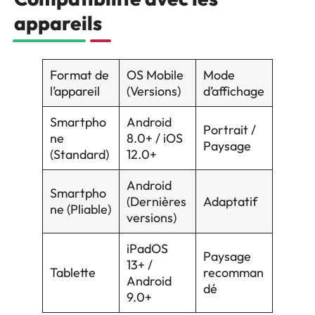
appareils
Format de
OS Mobile
Mode
l’appareil
(Versions)
d’affichage
Smartpho
Android
Portrait /
ne
8.0+ / iOS
Paysage
(Standard)
12.0+
Android
Smartpho
(Dernières
Adaptatif
ne (Pliable)
versions)
iPadOS
Paysage
13+ /
Tablette
recomman
Android
dé
9.0+