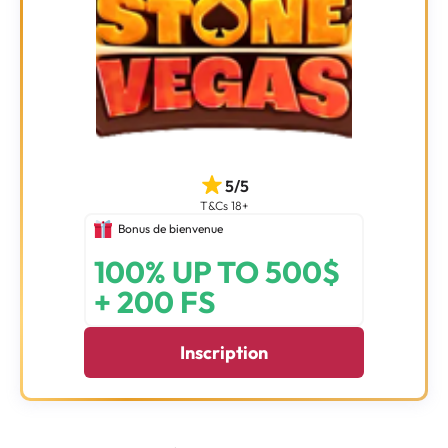
5/5
T&Cs 18+
Bonus de bienvenue
100% UP TO 500$
+ 200 FS
Inscription