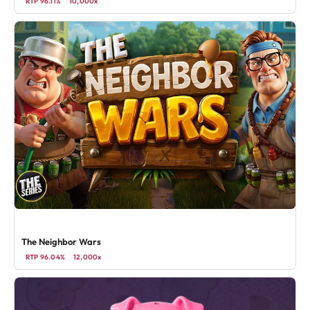
RTP 96.11%
10,000x
The Neighbor Wars
RTP 96.04%
12,000x