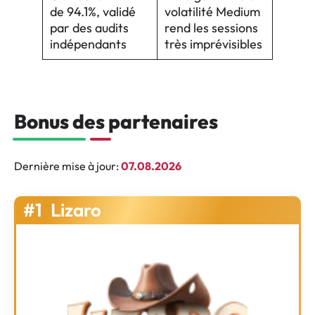
de 94.1%, validé
volatilité Medium
par des audits
rend les sessions
indépendants
très imprévisibles
Bonus des partenaires
Dernière mise à jour:
07.08.2026
#1
Lizaro