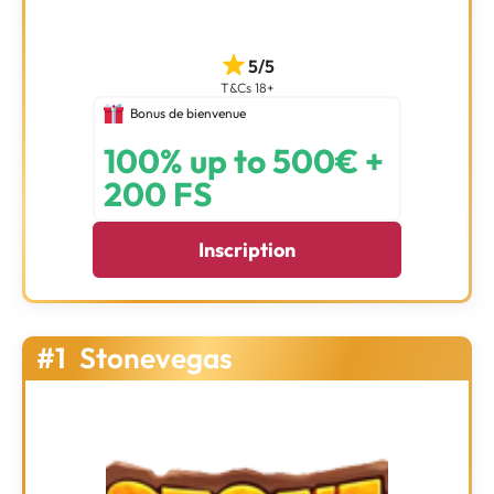
5/5
T&Cs 18+
Bonus de bienvenue
100% up to 500€ +
200 FS
Inscription
#1
Stonevegas