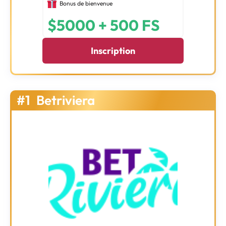
Bonus de bienvenue
$5000 + 500 FS
Inscription
#1
Betriviera