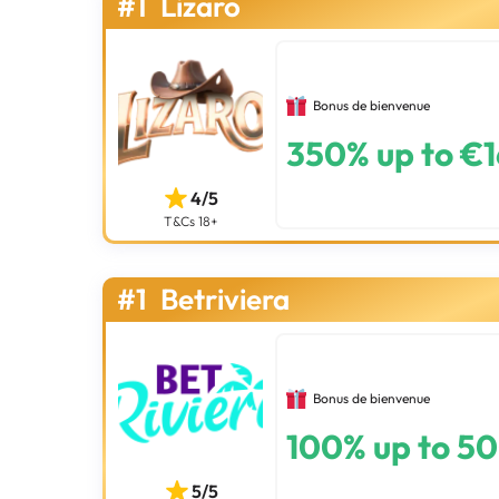
#1
Lizaro
Bonus de bienvenue
350% up to €
4/5
T&Cs 18+
#1
Betriviera
Bonus de bienvenue
100% up to 5
5/5