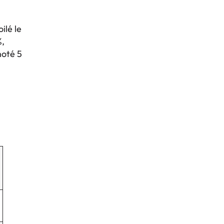
ilé le
%,
noté 5