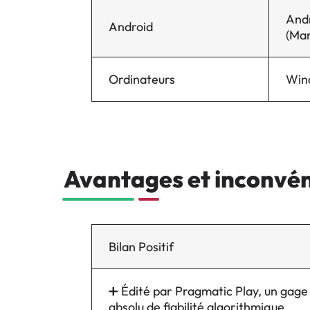
Andr
Android
(Ma
Ordinateurs
Win
Avantages et inconvén
Bilan Positif
➕ Édité par Pragmatic Play, un gage
absolu de fiabilité algorithmique