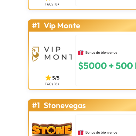
T&Cs 18+
#1
Vip Monte
Bonus de bienvenue
$5000 + 500 
5/5
T&Cs 18+
#1
Stonevegas
Bonus de bienvenue