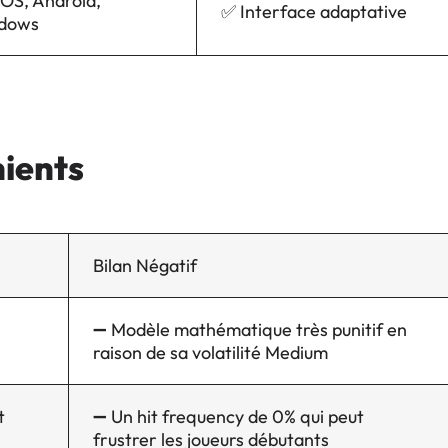
OS, Android,
✅ Interface adaptative
dows
ients
Bilan Négatif
➖ Modèle mathématique très punitif en
raison de sa volatilité Medium
t
➖ Un hit frequency de 0% qui peut
frustrer les joueurs débutants