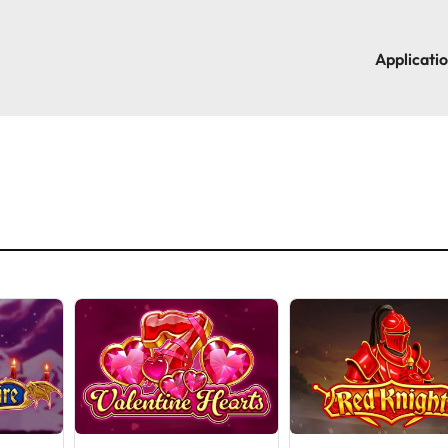
Applicatio