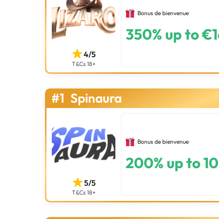
Bonus de bienvenue
350% up to €
4/5
T&Cs 18+
#1
Spinaura
Bonus de bienvenue
200% up to 1
5/5
T&Cs 18+