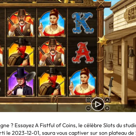
ne ? Essayez A Fistful of Coins, le célèbre Slots du studi
ti le 2023-12-01, saura vous captiver sur son plateau de 