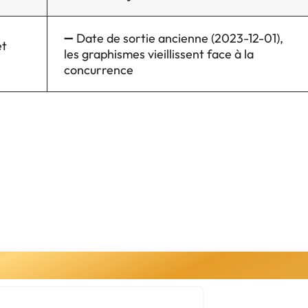
➖ Date de sortie ancienne (2023-12-01),
et
les graphismes vieillissent face à la
concurrence