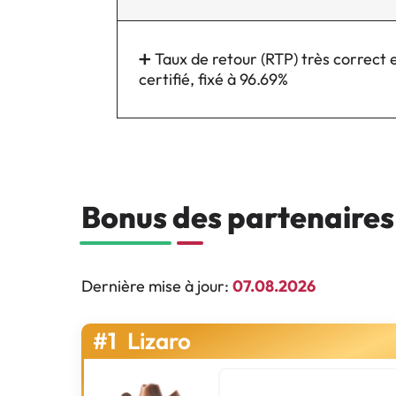
➕ Taux de retour (RTP) très correct 
certifié, fixé à 96.69%
Bonus des partenaires
Dernière mise à jour:
07.08.2026
#1
Lizaro