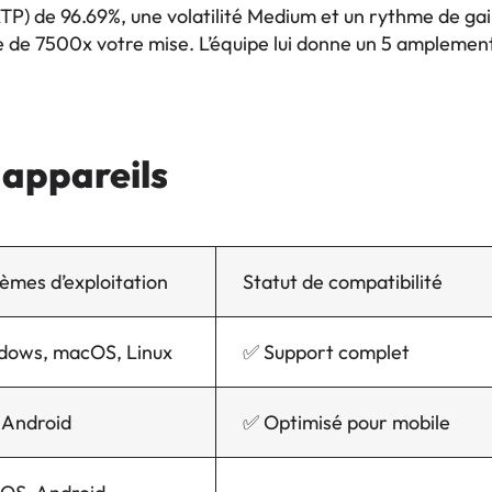
TP) de 96.69%, une volatilité Medium et un rythme de ga
 de 7500x votre mise. L’équipe lui donne un 5 amplemen
 appareils
èmes d’exploitation
Statut de compatibilité
dows, macOS, Linux
✅ Support complet
 Android
✅ Optimisé pour mobile