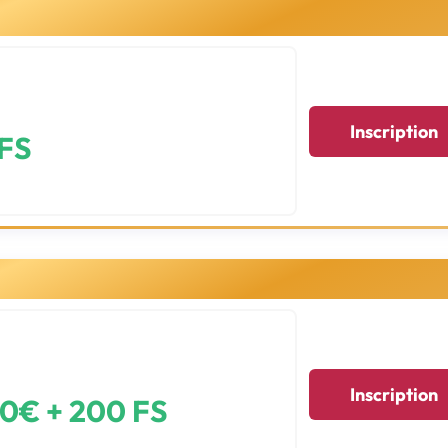
Inscription
FS
Inscription
00€ + 200 FS