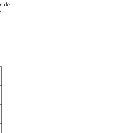
in de
t