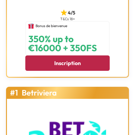
4/5
T&Cs 18+
Bonus de bienvenue
350% up to
€16000 + 350FS
Inscription
#1
Betriviera