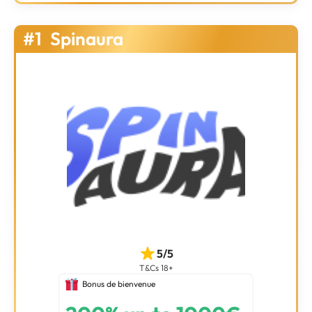
#1
Spinaura
5/5
T&Cs 18+
Bonus de bienvenue