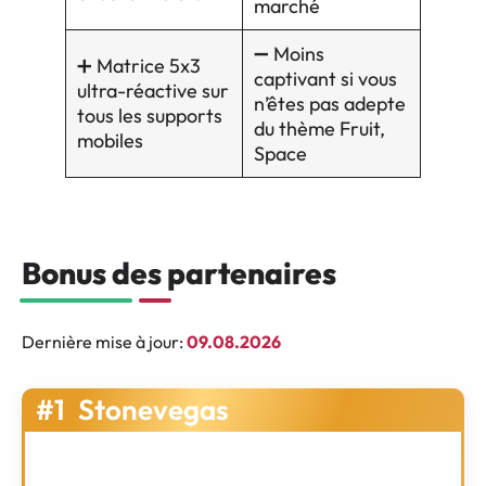
marché
➖ Moins
➕ Matrice 5x3
captivant si vous
ultra-réactive sur
n’êtes pas adepte
tous les supports
du thème Fruit,
mobiles
Space
Bonus des partenaires
Dernière mise à jour:
09.08.2026
#1
Stonevegas