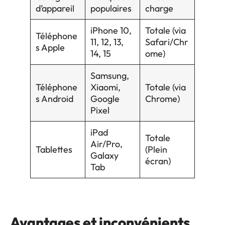
d’appareil
populaires
charge
iPhone 10,
Totale (via
Téléphone
11, 12, 13,
Safari/Chr
s Apple
14, 15
ome)
Samsung,
Téléphone
Xiaomi,
Totale (via
s Android
Google
Chrome)
Pixel
iPad
Totale
Air/Pro,
Tablettes
(Plein
Galaxy
écran)
Tab
Avantages et inconvénients