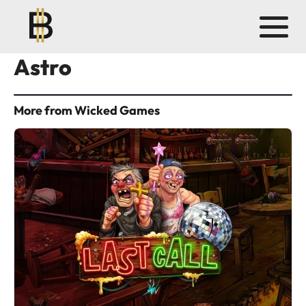
Astro
More from Wicked Games
▶ Play Demo
Powered by SlotsReach