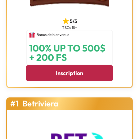
5/5
T&Cs 18+
Bonus de bienvenue
100% UP TO 500$
+ 200 FS
Inscription
#1
Betriviera