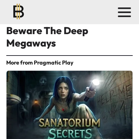
Beware The Deep
Megaways
More from Pragmatic Play
▶ Play Demo
Powered by SlotsReach