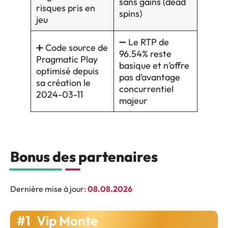
sans gains (dead
risques pris en
spins)
jeu
➖ Le RTP de
➕ Code source de
96.54% reste
Pragmatic Play
basique et n’offre
optimisé depuis
pas d’avantage
sa création le
concurrentiel
2024-03-11
majeur
Bonus des partenaires
Dernière mise à jour:
08.08.2026
#1
Vip Monte