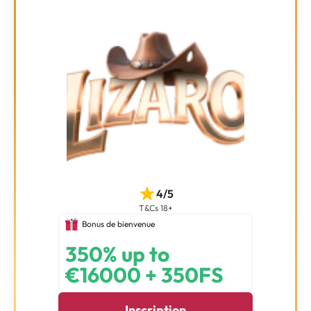
4/5
T&Cs 18+
Bonus de bienvenue
350% up to
€16000 + 350FS
Inscription