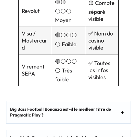
🟡🟡
🟡 Compte
Revolut
⚪⚪⚪
séparé
visible
Moyen
Visa /
✅ Nom du
🔴⚪⚪⚪
Mastercar
casino
⚪ Faible
d
visible
🔴⚪⚪⚪
✅ Toutes
Virement
les infos
⚪ Très
SEPA
visibles
faible
Big Bass Football Bonanza est-il le meilleur titre de
Pragmatic Play ?