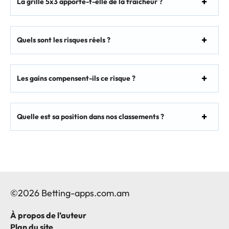
La grille 5x3 apporte-t-elle de la fraîcheur ?
Quels sont les risques réels ?
Les gains compensent-ils ce risque ?
Quelle est sa position dans nos classements ?
©2026 Betting-apps.com.am
À propos de l’auteur
Plan du site