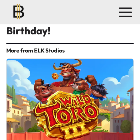
Birthday!
More from ELK Studios
▶ Play Demo
Powered by SlotsReach