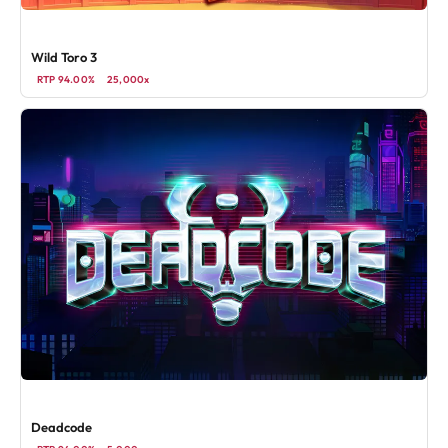
Wild Toro 3
RTP 94.00%
25,000x
Deadcode