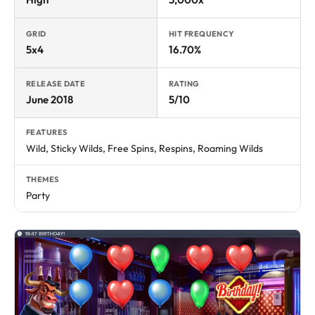
GRID
HIT FREQUENCY
5x4
16.70%
RELEASE DATE
RATING
June 2018
5/10
FEATURES
Wild, Sticky Wilds, Free Spins, Respins, Roaming Wilds
THEMES
Party