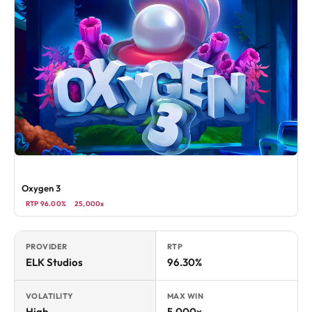
Oxygen 3
RTP 96.00%
25,000x
PROVIDER
RTP
ELK Studios
96.30%
VOLATILITY
MAX WIN
High
5,000x