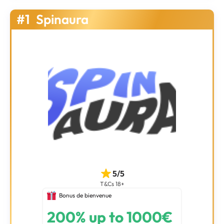
#1
Spinaura
5/5
T&Cs 18+
Bonus de bienvenue
200% up to 1000€