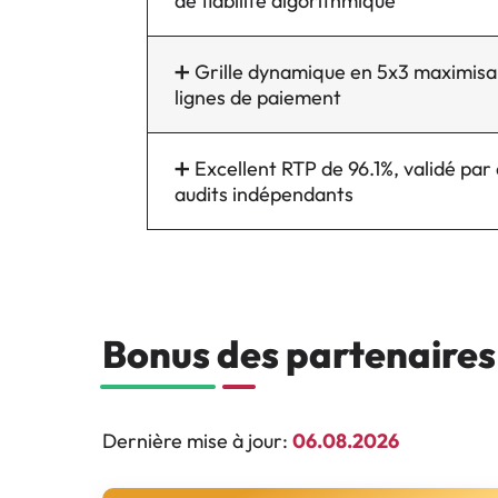
de fiabilité algorithmique
➕ Grille dynamique en 5x3 maximisa
lignes de paiement
➕ Excellent RTP de 96.1%, validé par
audits indépendants
Bonus des partenaires
Dernière mise à jour:
06.08.2026