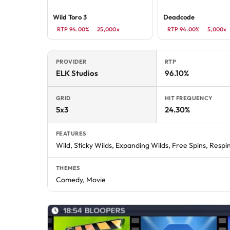
Wild Toro 3
Deadcode
RTP 94.00%
25,000x
RTP 94.00%
5,000x
▶ Play Demo
PROVIDER
RTP
Powered by SlotsReach
ELK Studios
96.10%
GRID
HIT FREQUENCY
5x3
24.30%
FEATURES
Wild, Sticky Wilds, Expanding Wilds, Free Spins, Respi
THEMES
Comedy, Movie