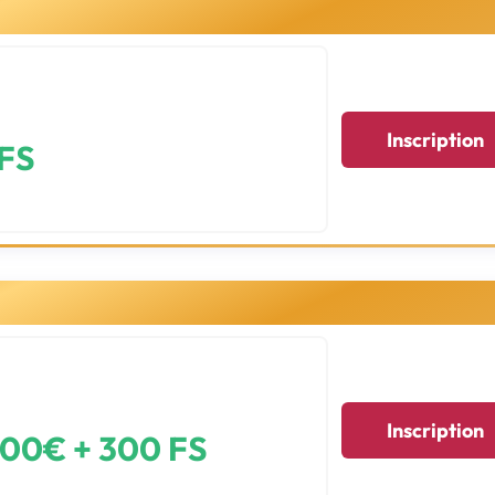
Inscription
FS
Inscription
000€ + 300 FS