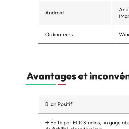
Andr
Android
(Ma
Ordinateurs
Win
Avantages et inconvén
Bilan Positif
➕ Édité par ELK Studios, un gage ab