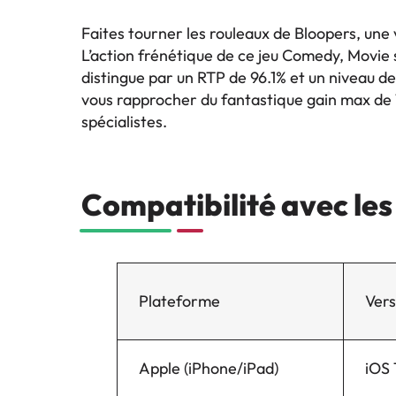
Faites tourner les rouleaux de Bloopers, une 
L’action frénétique de ce jeu Comedy, Movie s
distingue par un RTP de 96.1% et un niveau de
vous rapprocher du fantastique gain max de 
spécialistes.
Compatibilité avec les
Plateforme
Vers
Apple (iPhone/iPad)
iOS 