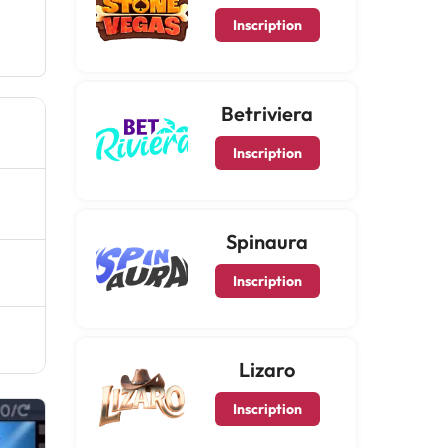
Inscription
Betriviera
Inscription
Spinaura
Inscription
Lizaro
Inscription