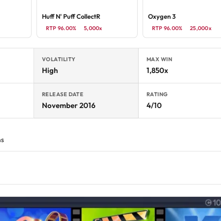
Huff N' Puff CollectR
Oxygen 3
RTP 96.00%
5,000x
RTP 96.00%
25,000x
VOLATILITY
MAX WIN
High
1,850x
RELEASE DATE
RATING
November 2016
4/10
ns