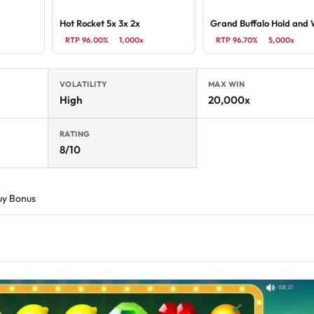
Hot Rocket 5x 3x 2x
Grand Buffalo Hold and 
RTP 96.00%
1,000x
RTP 96.70%
5,000x
VOLATILITY
MAX WIN
High
20,000x
RATING
8/10
Buy Bonus
▶ Play Demo
Powered by SlotsReach