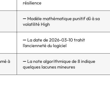
résilience
➖ Modèle mathématique punitif dû à sa
volatilité High
➖ La date de 2026-03-10 trahit
l’ancienneté du logiciel
mmé à
➖ La note algorithmique de 8 indique
quelques lacunes mineures