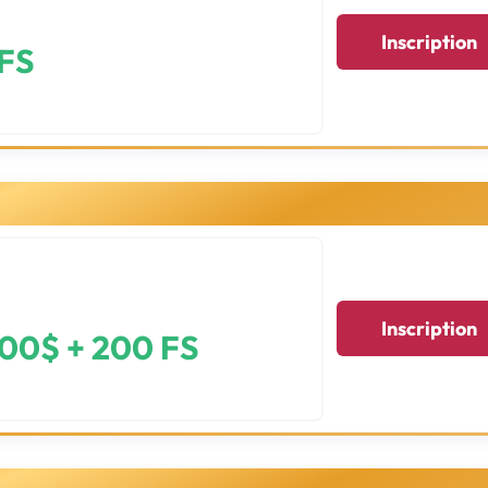
Inscription
FS
Inscription
00$ + 200 FS