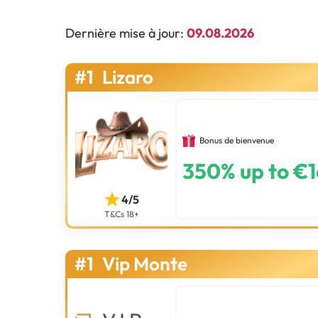
Dernière mise à jour:
09.08.2026
#1
Lizaro
Bonus de bienvenue
350% up to €
4/5
T&Cs 18+
#1
Vip Monte