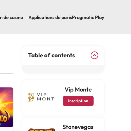
n de casino
Applications de paris
Pragmatic Play
Table of contents
Vip Monte
Inscription
Stonevegas