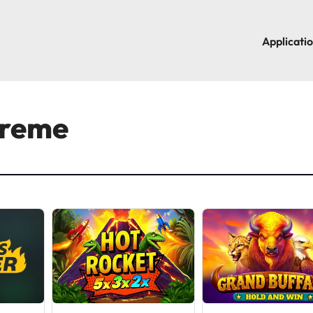
Applicatio
treme