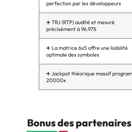
perfection par les développeurs
➕ TRJ (RTP) audité et mesuré
précisément à 96.97%
➕ La matrice 6x5 offre une lisibilité
optimale des symboles
➕ Jackpot théorique massif progra
20000x
Bonus des partenaires