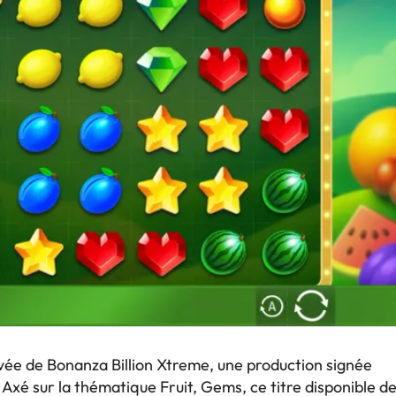
rivée de Bonanza Billion Xtreme, une production signée
 Axé sur la thématique Fruit, Gems, ce titre disponible d