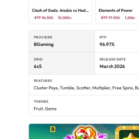
Clash of Gods: Anubis vs Hades
Elements of Power
RTP 96.50%
10,000x
RTP 97.00%
1,206x
PROVIDER
RTP
BGaming
96.97%
GRID
RELEASE DATE
6x5
March 2026
FEATURES
Cluster Pays, Tumble, Scatter, Multiplier, Free Spins, 
THEMES
Fruit, Gems