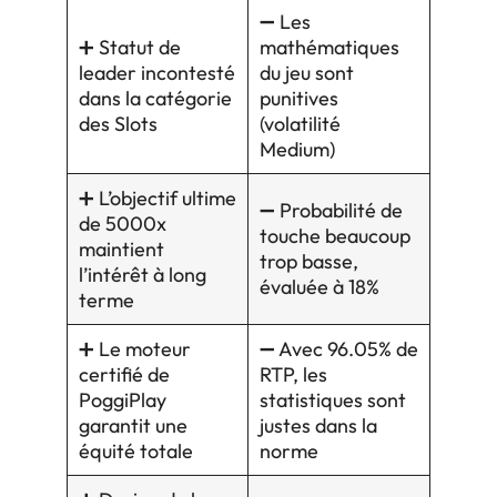
➖ Les
➕ Statut de
mathématiques
leader incontesté
du jeu sont
dans la catégorie
punitives
des Slots
(volatilité
Medium)
➕ L’objectif ultime
➖ Probabilité de
de 5000x
touche beaucoup
maintient
trop basse,
l’intérêt à long
évaluée à 18%
terme
➕ Le moteur
➖ Avec 96.05% de
certifié de
RTP, les
PoggiPlay
statistiques sont
garantit une
justes dans la
équité totale
norme