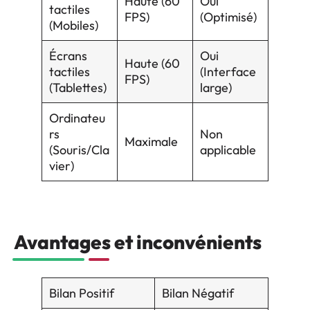
Haute (60
Oui
tactiles
FPS)
(Optimisé)
(Mobiles)
Écrans
Oui
Haute (60
tactiles
(Interface
FPS)
(Tablettes)
large)
Ordinateu
rs
Non
Maximale
(Souris/Cla
applicable
vier)
Avantages et inconvénients
Bilan Positif
Bilan Négatif