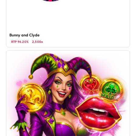
Bunny and Clyde
RTP 96.20%
2,500x