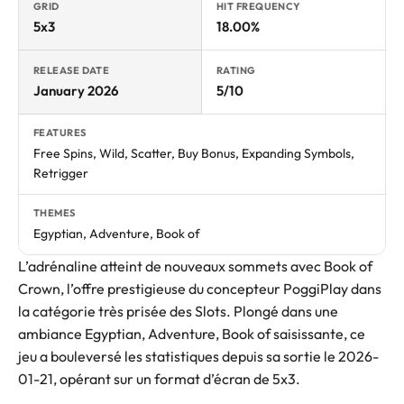
GRID
HIT FREQUENCY
5x3
18.00%
RELEASE DATE
RATING
January 2026
5/10
FEATURES
Free Spins, Wild, Scatter, Buy Bonus, Expanding Symbols,
Retrigger
THEMES
Egyptian, Adventure, Book of
L’adrénaline atteint de nouveaux sommets avec Book of
Crown, l’offre prestigieuse du concepteur PoggiPlay dans
la catégorie très prisée des Slots. Plongé dans une
ambiance Egyptian, Adventure, Book of saisissante, ce
jeu a bouleversé les statistiques depuis sa sortie le 2026-
01-21, opérant sur un format d’écran de 5x3.