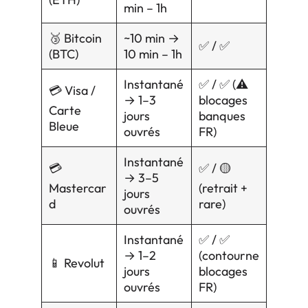
min – 1h
🥉 Bitcoin
~10 min →
✅ / ✅
(BTC)
10 min – 1h
Instantané
✅ / ✅ (⚠️
💳 Visa /
→ 1–3
blocages
Carte
jours
banques
Bleue
ouvrés
FR)
Instantané
💳
✅ / 🟡
→ 3–5
Mastercar
(retrait +
jours
d
rare)
ouvrés
Instantané
✅ / ✅
→ 1–2
(contourne
📱 Revolut
jours
blocages
ouvrés
FR)