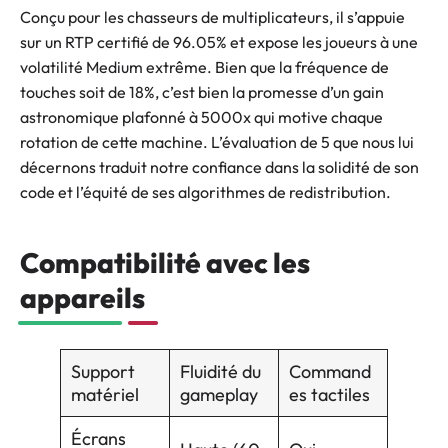
Conçu pour les chasseurs de multiplicateurs, il s’appuie
sur un RTP certifié de 96.05% et expose les joueurs à une
volatilité Medium extrême. Bien que la fréquence de
touches soit de 18%, c’est bien la promesse d’un gain
astronomique plafonné à 5000x qui motive chaque
rotation de cette machine. L’évaluation de 5 que nous lui
décernons traduit notre confiance dans la solidité de son
code et l’équité de ses algorithmes de redistribution.
Compatibilité avec les
appareils
Support
Fluidité du
Command
matériel
gameplay
es tactiles
Écrans