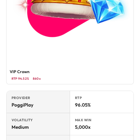
VIP Crown
RTP 94.52%
860x
PROVIDER
RTP
PoggiPlay
96.05%
VOLATILITY
MAX WIN
Medium
5,000x