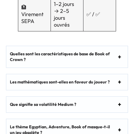
1–2 jours
🏦
→ 2–5
Virement
✅ / ✅
jours
SEPA
ouvrés
Quelles sont les caractéristiques de base de Book of
Crown ?
Les mathématiques sont-elles en faveur du joueur ?
Que signifie sa volatilité Medium ?
Le thème Egyptian, Adventure, Book of masque-t-il
un jeu obsolète ?