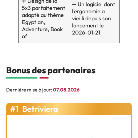
➕ Design de la
➖ Un logiciel dont
5x3 parfaitement
l’ergonomie a
adapté au thème
vieilli depuis son
Egyptian,
lancement le
Adventure, Book
2026-01-21
of
Bonus des partenaires
Dernière mise à jour:
07.08.2026
#1
Betriviera