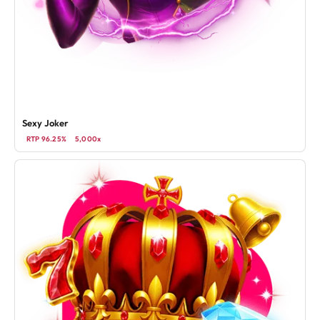
Sexy Joker
RTP 96.25%
5,000x