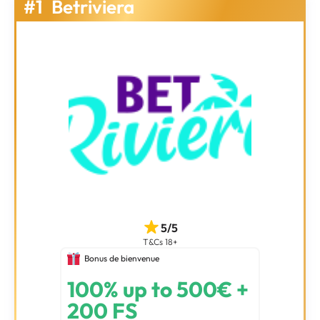
#1
Betriviera
5/5
T&Cs 18+
Bonus de bienvenue
100% up to 500€ +
200 FS