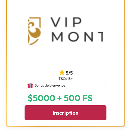
5/5
T&Cs 18+
Bonus de bienvenue
$5000 + 500 FS
Inscription