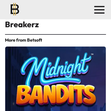
Breakerz
More from Betsoft
▶ Play Demo
Powered by SlotsReach