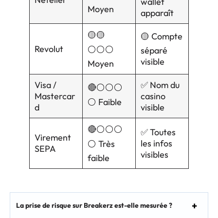
wallet
Moyen
apparaît
🟡🟡
🟡 Compte
Revolut
⚪⚪⚪
séparé
visible
Moyen
Visa /
✅ Nom du
🔴⚪⚪⚪
Mastercar
casino
⚪ Faible
d
visible
🔴⚪⚪⚪
✅ Toutes
Virement
les infos
⚪ Très
SEPA
visibles
faible
La prise de risque sur Breakerz est-elle mesurée ?