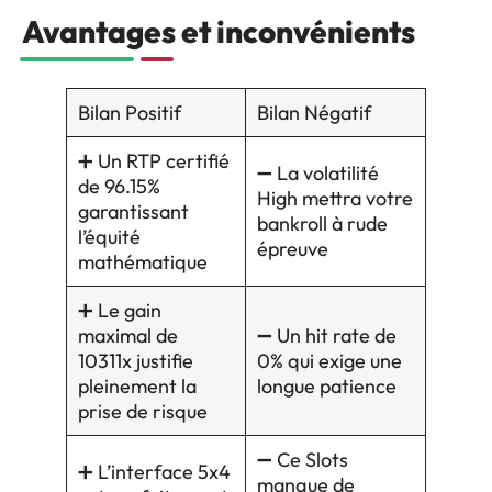
Avantages et inconvénients
Bilan Positif
Bilan Négatif
➕ Un RTP certifié
➖ La volatilité
de 96.15%
High mettra votre
garantissant
bankroll à rude
l’équité
épreuve
mathématique
➕ Le gain
maximal de
➖ Un hit rate de
10311x justifie
0% qui exige une
pleinement la
longue patience
prise de risque
➖ Ce Slots
➕ L’interface 5x4
manque de