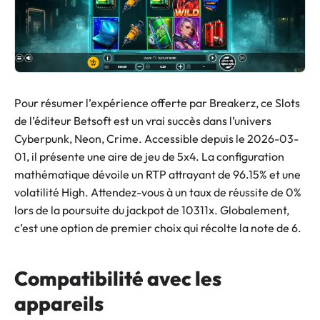
Pour résumer l’expérience offerte par Breakerz, ce Slots
de l’éditeur Betsoft est un vrai succès dans l’univers
Cyberpunk, Neon, Crime. Accessible depuis le 2026-03-
01, il présente une aire de jeu de 5x4. La configuration
mathématique dévoile un RTP attrayant de 96.15% et une
volatilité High. Attendez-vous à un taux de réussite de 0%
lors de la poursuite du jackpot de 10311x. Globalement,
c’est une option de premier choix qui récolte la note de 6.
Compatibilité avec les
appareils