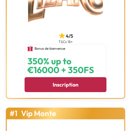
4/5
T&Cs 18+
Bonus de bienvenue
350% up to
€16000 + 350FS
Inscription
#1
Vip Monte