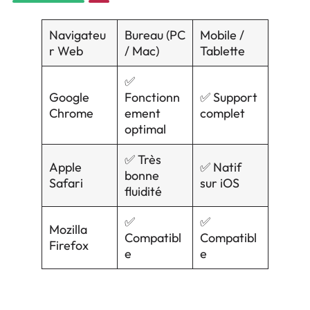
Navigateu
Bureau (PC
Mobile /
r Web
/ Mac)
Tablette
✅
Google
Fonctionn
✅ Support
Chrome
ement
complet
optimal
✅ Très
Apple
✅ Natif
bonne
Safari
sur iOS
fluidité
✅
✅
Mozilla
Compatibl
Compatibl
Firefox
e
e