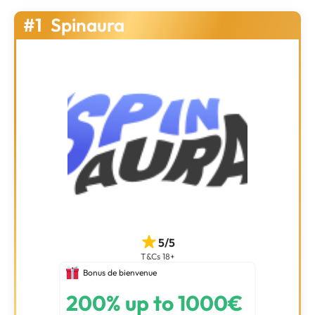
#1
Spinaura
5/5
T&Cs 18+
Bonus de bienvenue
200% up to 1000€