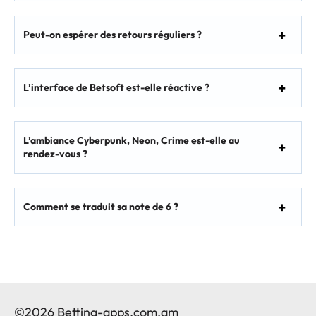
Peut-on espérer des retours réguliers ?
L’interface de Betsoft est-elle réactive ?
L’ambiance Cyberpunk, Neon, Crime est-elle au
rendez-vous ?
Comment se traduit sa note de 6 ?
©2026 Betting-apps.com.am