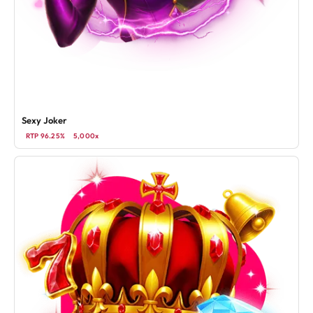
Sexy Joker
RTP 96.25%
5,000x