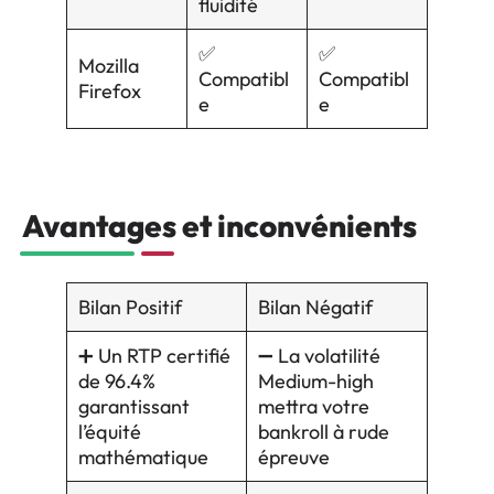
fluidité
✅
✅
Mozilla
Compatibl
Compatibl
Firefox
e
e
Avantages et inconvénients
Bilan Positif
Bilan Négatif
➕ Un RTP certifié
➖ La volatilité
de 96.4%
Medium-high
garantissant
mettra votre
l’équité
bankroll à rude
mathématique
épreuve