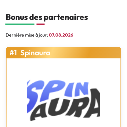
Bonus des partenaires
Dernière mise à jour:
07.08.2026
#1
Spinaura