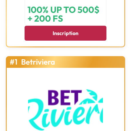
100% UP TO 500$
+ 200 FS
Inscription
#1
Betriviera