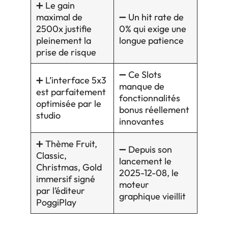
➕ Le gain
maximal de
➖ Un hit rate de
2500x justifie
0% qui exige une
pleinement la
longue patience
prise de risque
➖ Ce Slots
➕ L’interface 5x3
manque de
est parfaitement
fonctionnalités
optimisée par le
bonus réellement
studio
innovantes
➕ Thème Fruit,
➖ Depuis son
Classic,
lancement le
Christmas, Gold
2025-12-08, le
immersif signé
moteur
par l’éditeur
graphique vieillit
PoggiPlay