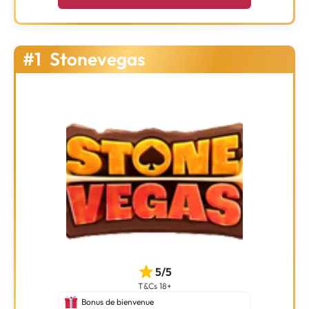
#1
Stonevegas
5/5
T&Cs 18+
Bonus de bienvenue