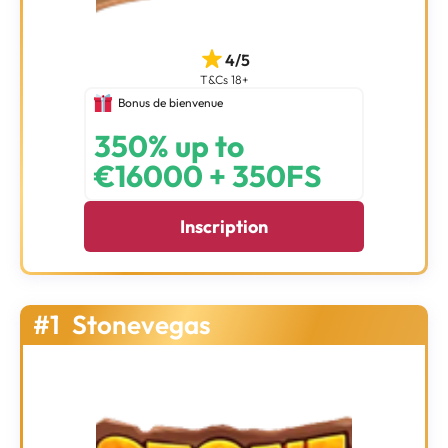
4/5
T&Cs 18+
Bonus de bienvenue
350% up to
€16000 + 350FS
Inscription
#1
Stonevegas