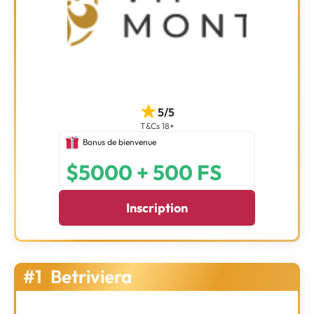
5/5
T&Cs 18+
Bonus de bienvenue
$5000 + 500 FS
Inscription
#1
Betriviera