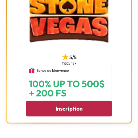
5/5
T&Cs 18+
Bonus de bienvenue
100% UP TO 500$
+ 200 FS
Inscription