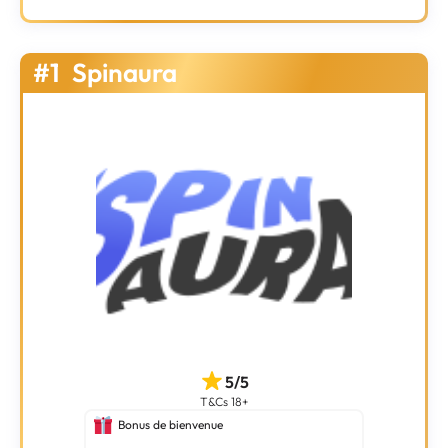
#1
Spinaura
5/5
T&Cs 18+
Bonus de bienvenue