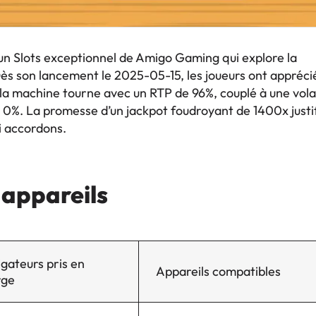
 un Slots exceptionnel de Amigo Gaming qui explore la
 son lancement le 2025-05-15, les joueurs ont apprécié
, la machine tourne avec un RTP de 96%, couplé à une volat
 0%. La promesse d’un jackpot foudroyant de 1400x justi
i accordons.
 appareils
gateurs pris en
Appareils compatibles
rge