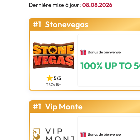
Dernière mise à jour:
08.08.2026
#1
Stonevegas
Bonus de bienvenue
100% UP TO 5
5/5
T&Cs 18+
#1
Vip Monte
Bonus de bienvenue