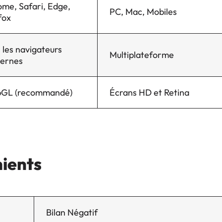
me, Safari, Edge,
PC, Mac, Mobiles
fox
 les navigateurs
Multiplateforme
ernes
GL (recommandé)
Écrans HD et Retina
ients
Bilan Négatif