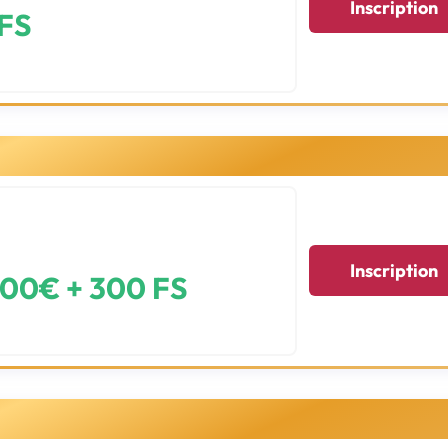
Inscription
FS
Inscription
000€ + 300 FS