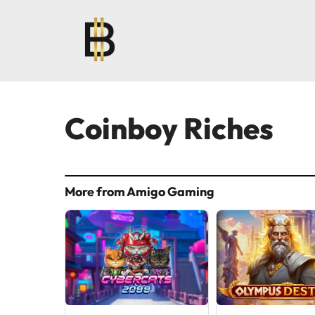
Coinboy Riches
More from Amigo Gaming