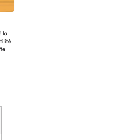
 la
ilité
fie