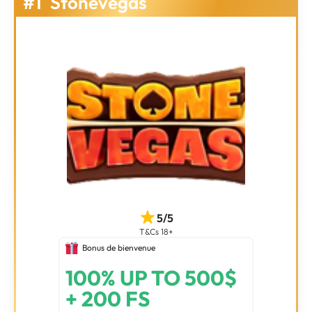
#1
Stonevegas
5/5
T&Cs 18+
Bonus de bienvenue
100% UP TO 500$
+ 200 FS