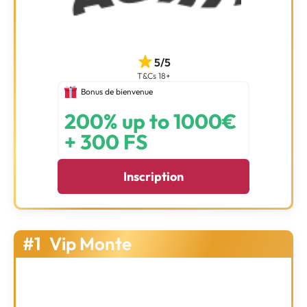
5/5
T&Cs 18+
Bonus de bienvenue
200% up to 1000€
+ 300 FS
Inscription
#1
Vip Monte