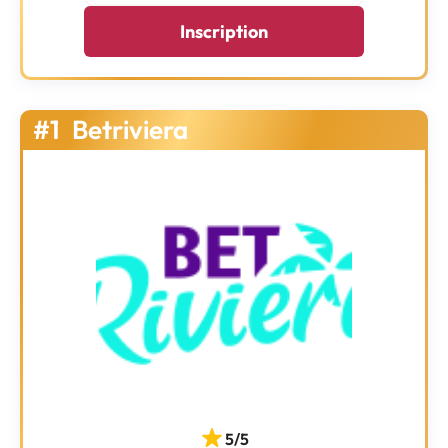
Inscription
#1
Betriviera
5/5