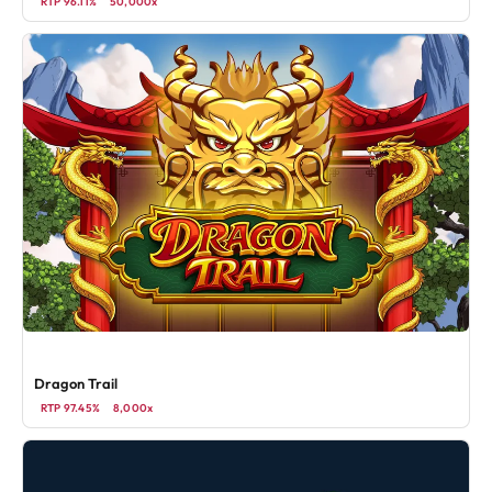
RTP 96.11%
50,000x
Dragon Trail
RTP 97.45%
8,000x