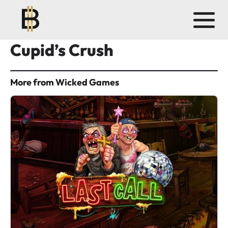
Cupid’s Crush
More from Wicked Games
▶ Play Demo
Powered by SlotsReach