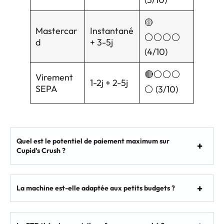
🟡
Mastercar
Instantané
⚪⚪⚪⚪
d
+ 3-5j
(4/10)
🔴⚪⚪⚪
Virement
1-2j + 2-5j
SEPA
⚪ (3/10)
Quel est le potentiel de paiement maximum sur
Cupid's Crush ?
La machine est-elle adaptée aux petits budgets ?