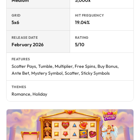
Medium
5,000x
GRID
HIT FREQUENCY
5x6
19.04%
RELEASE DATE
RATING
February 2026
5/10
FEATURES
Scatter Pays, Tumble, Multiplier, Free Spins, Buy Bonus,
Ante Bet, Mystery Symbol, Scatter, Sticky Symbols
THEMES
Romance, Holiday