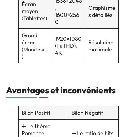
1536×2048
Écran
,
Graphisme
moyen
1600×256
s détaillés
(Tablettes)
0
Grand
1920×1080
écran
Résolution
(Full HD),
(Moniteurs
maximale
4K
)
Avantages et inconvénients
Bilan Positif
Bilan Négatif
➕ Le thème
Romance,
➖ Le ratio de hits