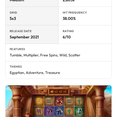
GRID
HIT FREQUENCY
5x3
38.00%
RELEASE DATE
RATING
September 2021
6/10
FEATURES
Tumble, Multiplier, Free Spins, Wild, Scatter
THEMES
Egyptian, Adventure, Treasure