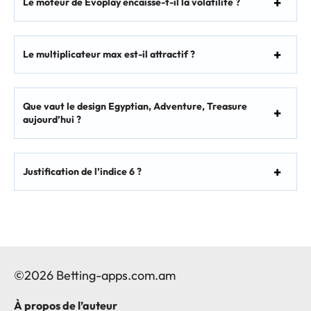
Le moteur de Evoplay encaisse-t-il la volatilité ?
Le multiplicateur max est-il attractif ?
Que vaut le design Egyptian, Adventure, Treasure
aujourd’hui ?
Justification de l’indice 6 ?
©2026 Betting-apps.com.am
À propos de l’auteur