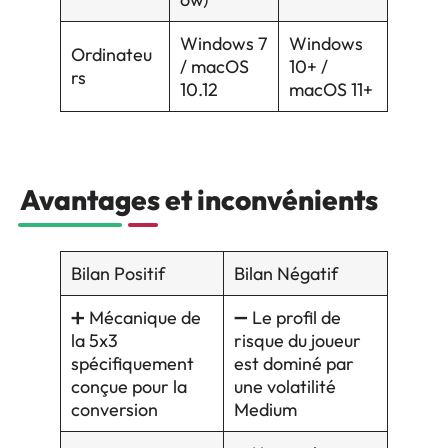
Windows 7
Windows
Ordinateu
/ macOS
10+ /
rs
10.12
macOS 11+
Avantages et inconvénients
Bilan Positif
Bilan Négatif
➕ Mécanique de
➖ Le profil de
la 5x3
risque du joueur
spécifiquement
est dominé par
conçue pour la
une volatilité
conversion
Medium