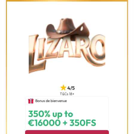
4/5
T&Cs 18+
Bonus de bienvenue
350% up to
€16000 + 350FS