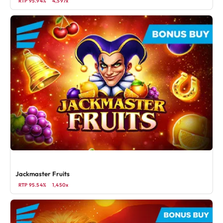
RTP 95.94%
4,597x
Jackmaster Fruits
RTP 95.54%
1,450x