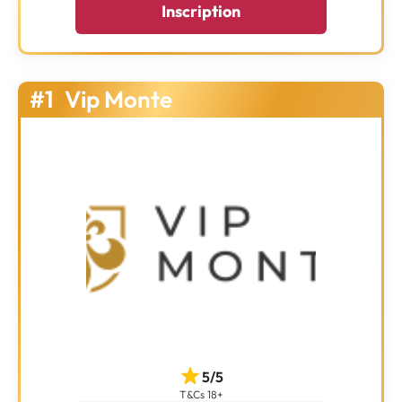
Inscription
#1
Vip Monte
5/5
T&Cs 18+