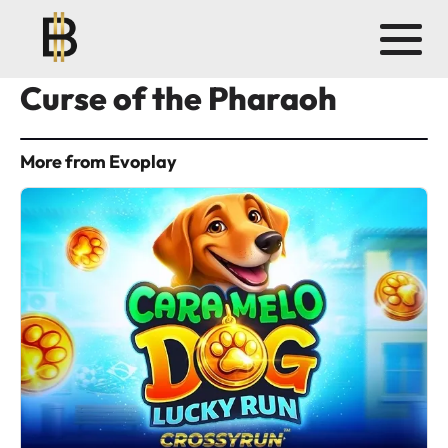
Curse of the Pharaoh
More from Evoplay
▶ Play Demo
Powered by SlotsReach