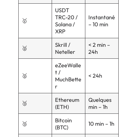
USDT
TRC-20 /
Instantané
🥇
Solana /
– 10 min
XRP
Skrill /
< 2 min –
🥈
Neteller
24h
eZeeWalle
t /
🥈
< 24h
MuchBette
r
Ethereum
Quelques
🥉
(ETH)
min – 1h
Bitcoin
🥉
10 min – 1h
(BTC)