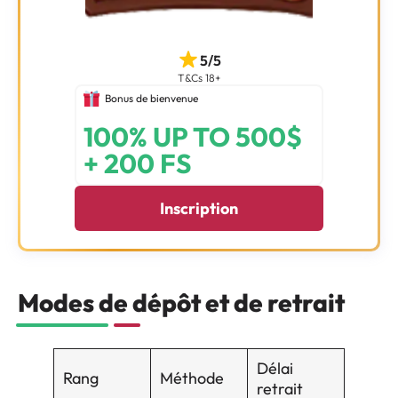
5/5
T&Cs 18+
Bonus de bienvenue
100% UP TO 500$
+ 200 FS
Inscription
Modes de dépôt et de retrait
Délai
Rang
Méthode
retrait