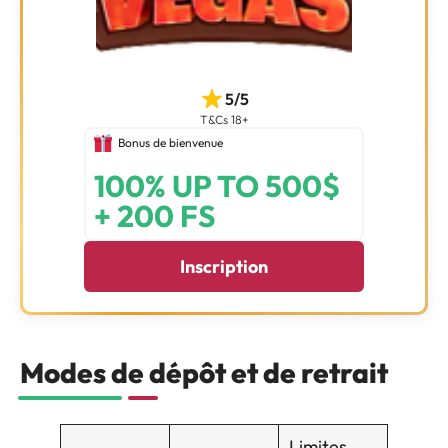
5/5
T&Cs 18+
Bonus de bienvenue
100% UP TO 500$
+ 200 FS
Inscription
Modes de dépôt et de retrait
Limites