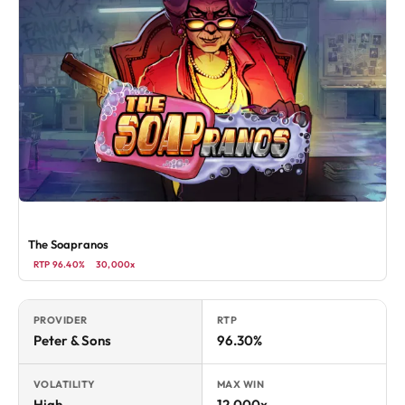
The Soapranos
RTP 96.40%
30,000x
PROVIDER
RTP
Peter & Sons
96.30%
VOLATILITY
MAX WIN
High
12,000x