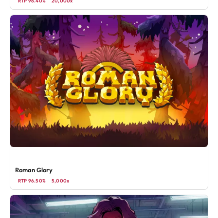
RTP 96.40%
20,000x
Roman Glory
RTP 96.50%
5,000x