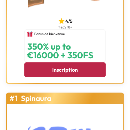
4/5
T&Cs 18+
Bonus de bienvenue
350% up to
€16000 + 350FS
Inscription
#1
Spinaura