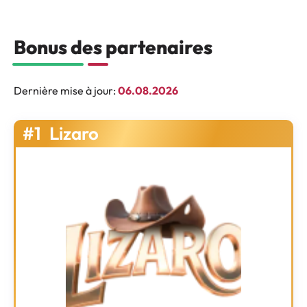
Bonus des partenaires
Dernière mise à jour:
06.08.2026
#1
Lizaro