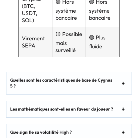
🟢 Hors
🟢 Hors
(BTC,
système
système
USDT,
bancaire
bancaire
SOL)
🟡 Possible
🟢 Plus
Virement
mais
SEPA
fluide
surveillé
Quelles sont les caractéristiques de base de Cygnus
5 ?
Les mathématiques sont-elles en faveur du joueur ?
Que signifie sa volatilité High ?