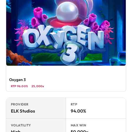
Oxygen 3
RTP 96.00%
25,000x
PROVIDER
RTP
ELK Studios
94.00%
VOLATILITY
MAX WIN
High
50,000x