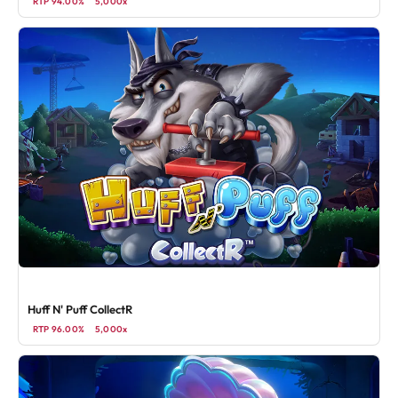
RTP 94.00%
5,000x
Huff N' Puff CollectR
RTP 96.00%
5,000x