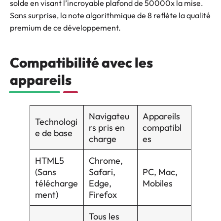
solde en visant l’incroyable plafond de 50000x la mise.
Sans surprise, la note algorithmique de 8 reflète la qualité
premium de ce développement.
Compatibilité avec les
appareils
Navigateu
Appareils
Technologi
rs pris en
compatibl
e de base
charge
es
HTML5
Chrome,
(Sans
Safari,
PC, Mac,
télécharge
Edge,
Mobiles
ment)
Firefox
Tous les