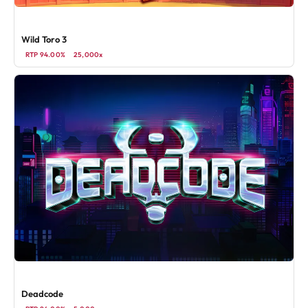
Wild Toro 3
RTP 94.00%
25,000x
Deadcode