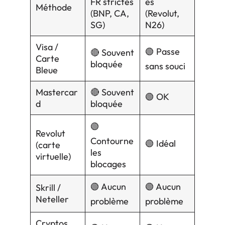
FR strictes
es
Méthode
(BNP, CA,
(Revolut,
SG)
N26)
Visa /
🟢 Passe
🔴 Souvent
Carte
bloquée
sans souci
Bleue
Mastercar
🔴 Souvent
🟢 OK
d
bloquée
🟢
Revolut
Contourne
🟢 Idéal
(carte
les
virtuelle)
blocages
🟢 Aucun
🟢 Aucun
Skrill /
Neteller
problème
problème
Cryptos