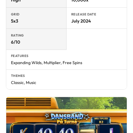
GRID
RELEASE DATE
5x3
July 2024
RATING
6/10
FEATURES
Expanding Wilds, Multiplier, Free Spins
THEMES
Classic, Music