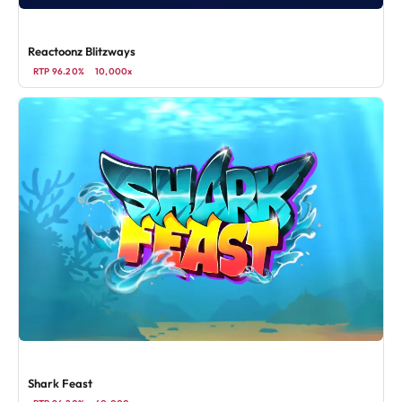
Reactoonz Blitzways
RTP 96.20%
10,000x
Shark Feast