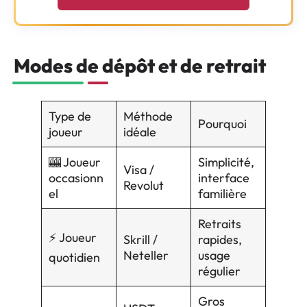
Modes de dépôt et de retrait
Type de
Méthode
Pourquoi
joueur
idéale
🎰 Joueur
Simplicité,
Visa /
occasionn
interface
Revolut
el
familière
Retraits
⚡ Joueur
Skrill /
rapides,
Neteller
usage
quotidien
régulier
Gros