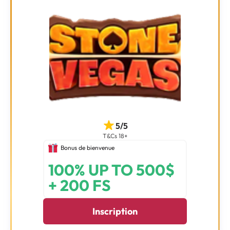
5/5
T&Cs 18+
Bonus de bienvenue
100% UP TO 500$
+ 200 FS
Inscription