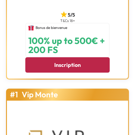
5/5
T&Cs 18+
Bonus de bienvenue
100% up to 500€ +
200 FS
Inscription
#1
Vip Monte