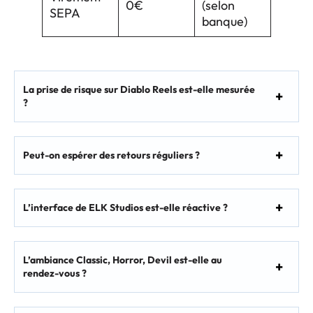
0€
(selon
SEPA
banque)
La prise de risque sur Diablo Reels est-elle mesurée
?
Peut-on espérer des retours réguliers ?
L’interface de ELK Studios est-elle réactive ?
L’ambiance Classic, Horror, Devil est-elle au
rendez-vous ?