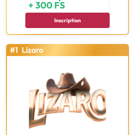
+ 300 FS
Inscription
#1
Lizaro