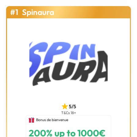
#1
Spinaura
5/5
T&Cs 18+
Bonus de bienvenue
200% up to 1000€