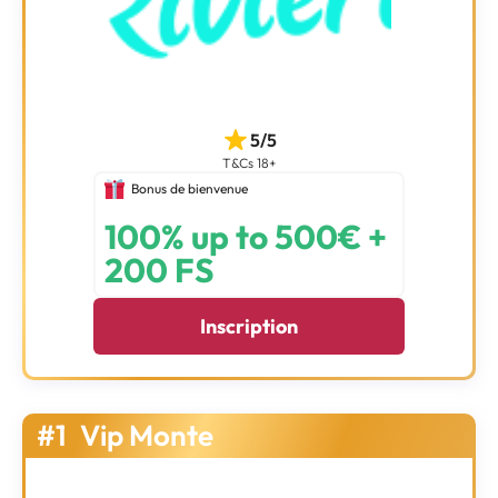
5/5
T&Cs 18+
Bonus de bienvenue
100% up to 500€ +
200 FS
Inscription
#1
Vip Monte