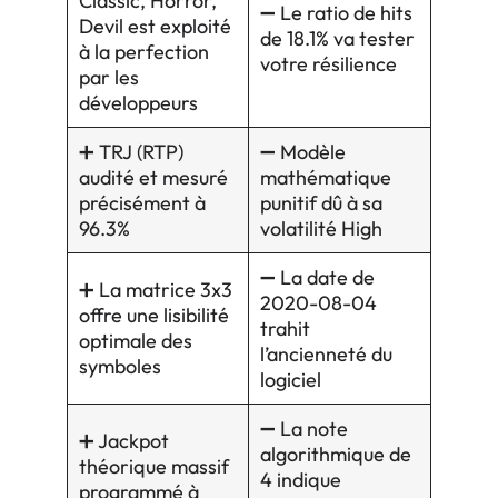
Classic, Horror,
➖ Le ratio de hits
Devil est exploité
de 18.1% va tester
à la perfection
votre résilience
par les
développeurs
➕ TRJ (RTP)
➖ Modèle
audité et mesuré
mathématique
précisément à
punitif dû à sa
96.3%
volatilité High
➖ La date de
➕ La matrice 3x3
2020-08-04
offre une lisibilité
trahit
optimale des
l’ancienneté du
symboles
logiciel
➖ La note
➕ Jackpot
algorithmique de
théorique massif
4 indique
programmé à