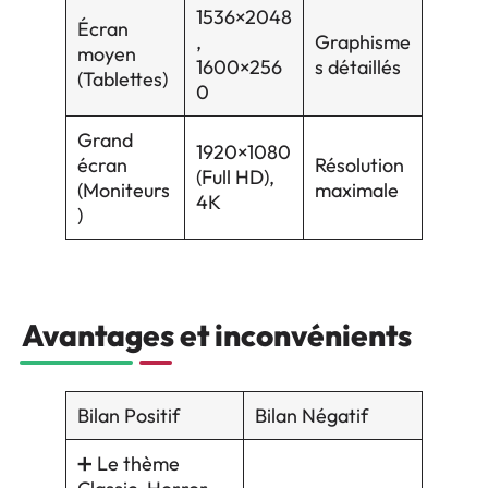
1536×2048
Écran
,
Graphisme
moyen
1600×256
s détaillés
(Tablettes)
0
Grand
1920×1080
écran
Résolution
(Full HD),
(Moniteurs
maximale
4K
)
Avantages et inconvénients
Bilan Positif
Bilan Négatif
➕ Le thème