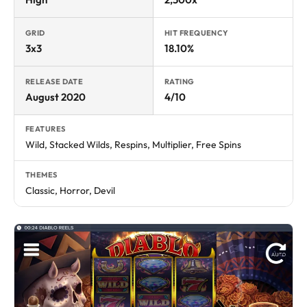
GRID
HIT FREQUENCY
3x3
18.10%
RELEASE DATE
RATING
August 2020
4/10
FEATURES
Wild, Stacked Wilds, Respins, Multiplier, Free Spins
THEMES
Classic, Horror, Devil