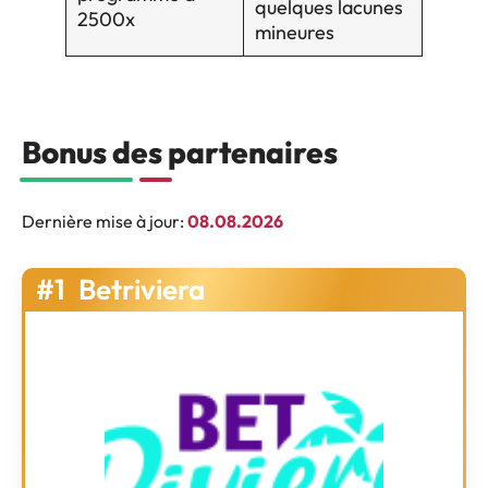
quelques lacunes
2500x
mineures
Bonus des partenaires
Dernière mise à jour:
08.08.2026
#1
Betriviera