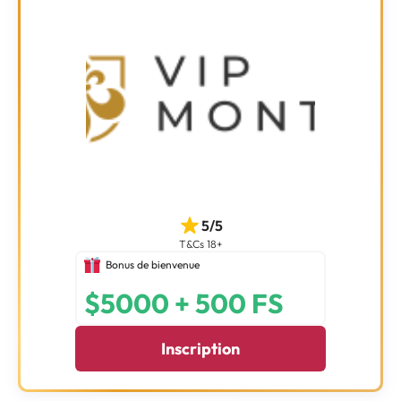
5/5
T&Cs 18+
Bonus de bienvenue
$5000 + 500 FS
Inscription