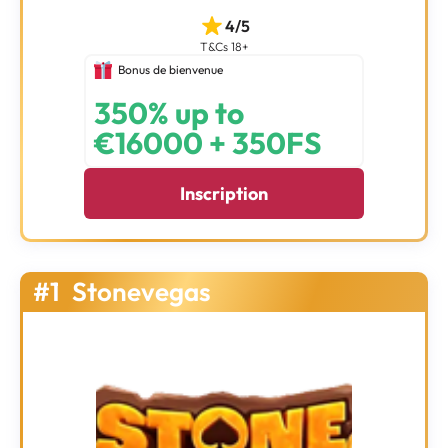
4/5
T&Cs 18+
Bonus de bienvenue
350% up to
€16000 + 350FS
Inscription
#1
Stonevegas