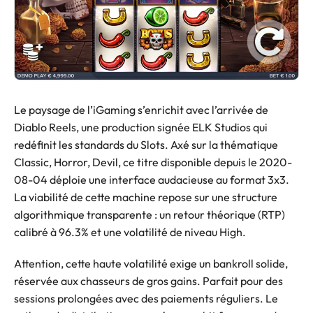
Le paysage de l’iGaming s’enrichit avec l’arrivée de
Diablo Reels, une production signée ELK Studios qui
redéfinit les standards du Slots. Axé sur la thématique
Classic, Horror, Devil, ce titre disponible depuis le 2020-
08-04 déploie une interface audacieuse au format 3x3.
La viabilité de cette machine repose sur une structure
algorithmique transparente : un retour théorique (RTP)
calibré à 96.3% et une volatilité de niveau High.
Attention, cette haute volatilité exige un bankroll solide,
réservée aux chasseurs de gros gains. Parfait pour des
sessions prolongées avec des paiements réguliers. Le