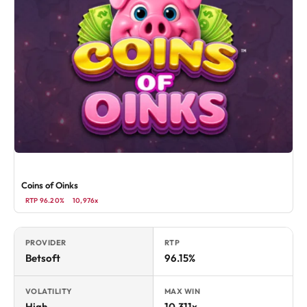
Coins of Oinks
RTP 96.20%
10,976x
PROVIDER
RTP
Betsoft
96.15%
VOLATILITY
MAX WIN
High
10,311x