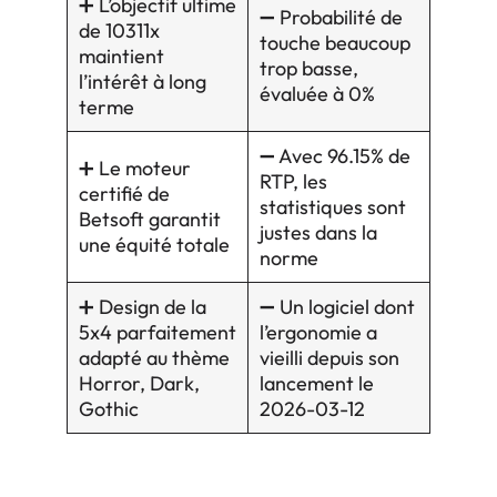
➕ L’objectif ultime
➖ Probabilité de
de 10311x
touche beaucoup
maintient
trop basse,
l’intérêt à long
évaluée à 0%
terme
➖ Avec 96.15% de
➕ Le moteur
RTP, les
certifié de
statistiques sont
Betsoft garantit
justes dans la
une équité totale
norme
➕ Design de la
➖ Un logiciel dont
5x4 parfaitement
l’ergonomie a
adapté au thème
vieilli depuis son
Horror, Dark,
lancement le
Gothic
2026-03-12