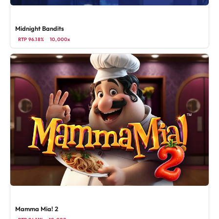
Midnight Bandits
RTP 96.18%
10,000x
Mamma Mia! 2