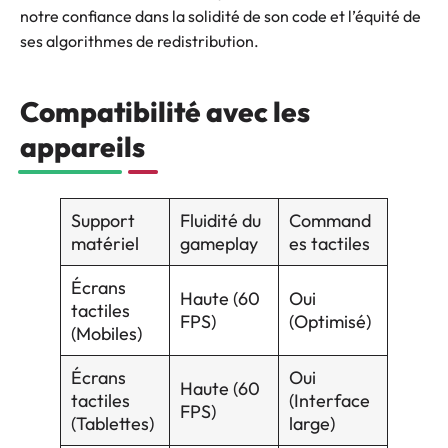
notre confiance dans la solidité de son code et l’équité de
ses algorithmes de redistribution.
Compatibilité avec les
appareils
Support
Fluidité du
Command
matériel
gameplay
es tactiles
Écrans
Haute (60
Oui
tactiles
FPS)
(Optimisé)
(Mobiles)
Écrans
Oui
Haute (60
tactiles
(Interface
FPS)
(Tablettes)
large)