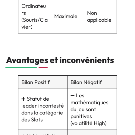
Ordinateu
rs
Non
Maximale
(Souris/Cla
applicable
vier)
Avantages et inconvénients
Bilan Positif
Bilan Négatif
➖ Les
➕ Statut de
mathématiques
leader incontesté
du jeu sont
dans la catégorie
punitives
des Slots
(volatilité High)