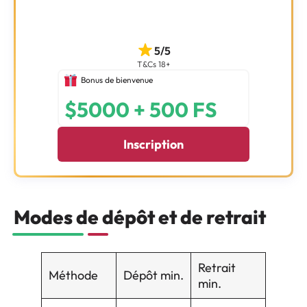
5/5
T&Cs 18+
Bonus de bienvenue
$5000 + 500 FS
Inscription
Modes de dépôt et de retrait
Retrait
Méthode
Dépôt min.
min.