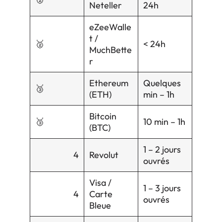
Neteller
24h
eZeeWalle
t /
🥈
< 24h
MuchBette
r
Ethereum
Quelques
🥉
(ETH)
min – 1h
Bitcoin
🥉
10 min – 1h
(BTC)
1 – 2 jours
4
Revolut
ouvrés
Visa /
1 – 3 jours
4
Carte
ouvrés
Bleue