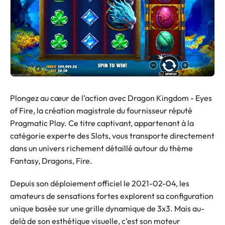
Plongez au cœur de l’action avec Dragon Kingdom - Eyes
of Fire, la création magistrale du fournisseur réputé
Pragmatic Play. Ce titre captivant, appartenant à la
catégorie experte des Slots, vous transporte directement
dans un univers richement détaillé autour du thème
Fantasy, Dragons, Fire.
Depuis son déploiement officiel le 2021-02-04, les
amateurs de sensations fortes explorent sa configuration
unique basée sur une grille dynamique de 3x3. Mais au-
delà de son esthétique visuelle, c’est son moteur