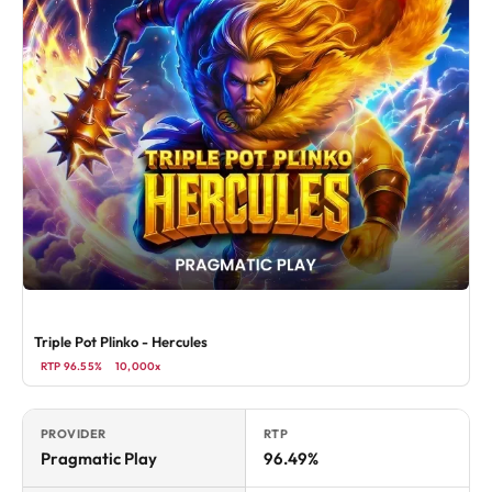
Triple Pot Plinko - Hercules
RTP 96.55%
10,000x
PROVIDER
RTP
Pragmatic Play
96.49%