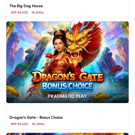
The Big Dog House
RTP 96.53%
15,000x
Dragon's Gate - Bonus Choice
RTP 96.50%
10,000x