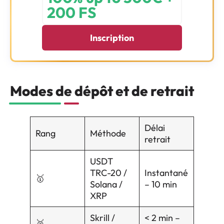
200 FS
Inscription
Modes de dépôt et de retrait
Délai
Rang
Méthode
retrait
USDT
TRC-20 /
Instantané
🥇
Solana /
– 10 min
XRP
Skrill /
< 2 min –
🥈