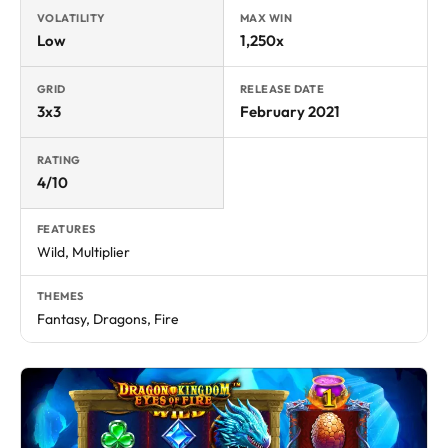
VOLATILITY
MAX WIN
Low
1,250x
GRID
RELEASE DATE
3x3
February 2021
RATING
4/10
FEATURES
Wild, Multiplier
THEMES
Fantasy, Dragons, Fire