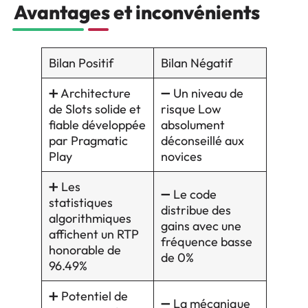
Avantages et inconvénients
Bilan Positif
Bilan Négatif
➕ Architecture
➖ Un niveau de
de Slots solide et
risque Low
fiable développée
absolument
par Pragmatic
déconseillé aux
Play
novices
➕ Les
➖ Le code
statistiques
distribue des
algorithmiques
gains avec une
affichent un RTP
fréquence basse
honorable de
de 0%
96.49%
➕ Potentiel de
➖ La mécanique