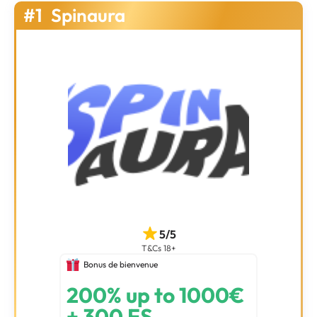
#1
Spinaura
5/5
T&Cs 18+
Bonus de bienvenue
200% up to 1000€
+ 300 FS