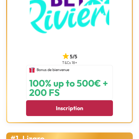
5/5
T&Cs 18+
Bonus de bienvenue
100% up to 500€ +
200 FS
Inscription
#1
Lizaro