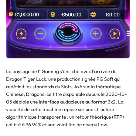
Le paysage de l’iGaming s’enrichit avec l’arrivée de
Dragon Tiger Luck, une production signée PG Soft qui
redéfinit les standards du Slots. Axé sur la thématique
Chinese, Dragons, ce titre disponible depuis le 2020-10-
05 déploie une interface audacieuse au format 3x2. La
viabilité de cette machine repose sur une structure
algorithmique transparente : un retour théorique (RTP)
calibré à 96.94% et une volatilité de niveau Low.