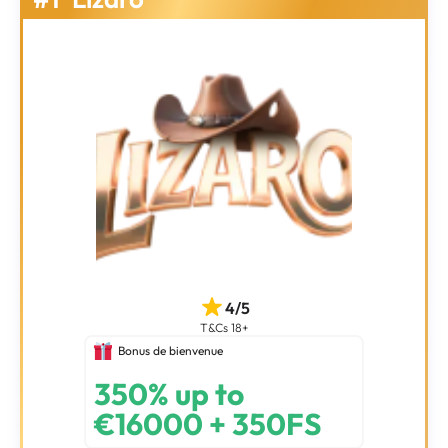
4/5
T&Cs 18+
Bonus de bienvenue
350% up to
€16000 + 350FS