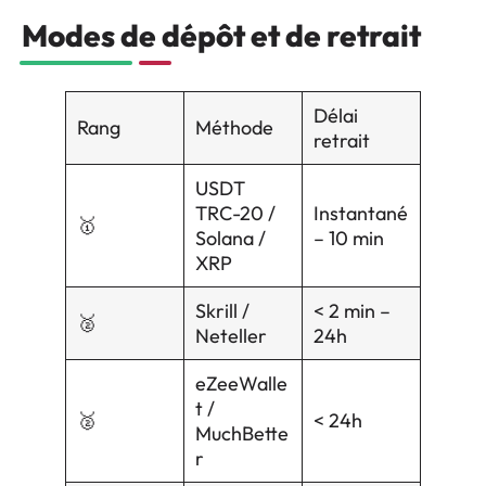
Modes de dépôt et de retrait
Délai
Rang
Méthode
retrait
USDT
TRC-20 /
Instantané
🥇
Solana /
– 10 min
XRP
Skrill /
< 2 min –
🥈
Neteller
24h
eZeeWalle
t /
🥈
< 24h
MuchBette
r