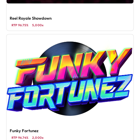
Reel Royale Showdown
RTP 96.75%
5,000x
Funky Fortunez
RTP 96.74%
2,000x