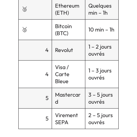
Ethereum
Quelques
🥉
(ETH)
min – 1h
Bitcoin
🥉
10 min – 1h
(BTC)
1 – 2 jours
4
Revolut
ouvrés
Visa /
1 – 3 jours
4
Carte
ouvrés
Bleue
Mastercar
3 – 5 jours
5
d
ouvrés
Virement
2 – 5 jours
5
SEPA
ouvrés