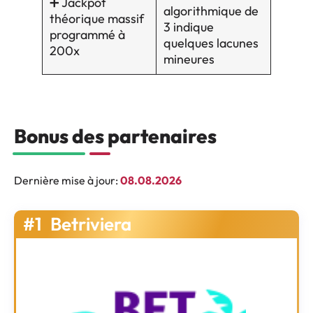
➕ Jackpot
algorithmique de
théorique massif
3 indique
programmé à
quelques lacunes
200x
mineures
Bonus des partenaires
Dernière mise à jour:
08.08.2026
#1
Betriviera