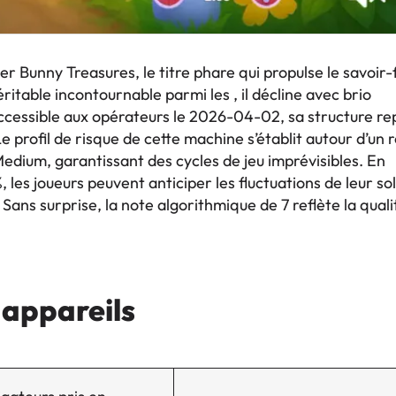
er Bunny Treasures, le titre phare qui propulse le savoir-
ritable incontournable parmi les , il décline avec brio
accessible aux opérateurs le 2026-04-02, sa structure r
profil de risque de cette machine s’établit autour d’un 
 Medium, garantissant des cycles de jeu imprévisibles. En
 les joueurs peuvent anticiper les fluctuations de leur so
Sans surprise, la note algorithmique de 7 reflète la quali
 appareils