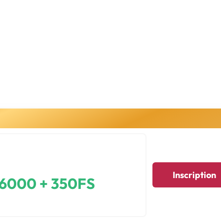
Inscription
16000 + 350FS