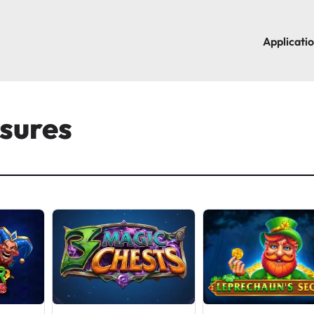
Applicatio
sures