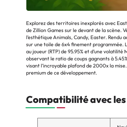
Explorez des territoires inexplorés avec East
de Zillion Games sur le devant de la scène. Vé
l’esthétique Animals, Candy, Easter. Rendu 
sur une toile de 6x4 finement programmée. Le 
au joueur (RTP) de 95.95% et d’une volatilité
observant le ratio de coups gagnants à 5.45%,
visant l’incroyable plafond de 2000x la mise. 
premium de ce développement.
Compatibilité avec les