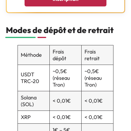
Modes de dépôt et de retrait
Frais
Frais
Méthode
dépôt
retrait
~0,5€
~0,5€
USDT
(réseau
(réseau
TRC-20
Tron)
Tron)
Solana
< 0,01€
< 0,01€
(SOL)
XRP
< 0,01€
< 0,01€
1€ – 5€