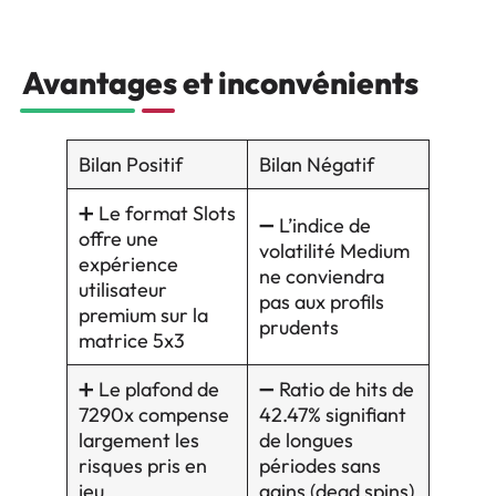
Avantages et inconvénients
Bilan Positif
Bilan Négatif
➕ Le format Slots
➖ L’indice de
offre une
volatilité Medium
expérience
ne conviendra
utilisateur
pas aux profils
premium sur la
prudents
matrice 5x3
➕ Le plafond de
➖ Ratio de hits de
7290x compense
42.47% signifiant
largement les
de longues
risques pris en
périodes sans
jeu
gains (dead spins)