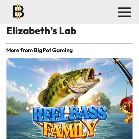
Elizabeth’s Lab
More from BigPot Gaming
▶ Play Demo
Powered by SlotsReach