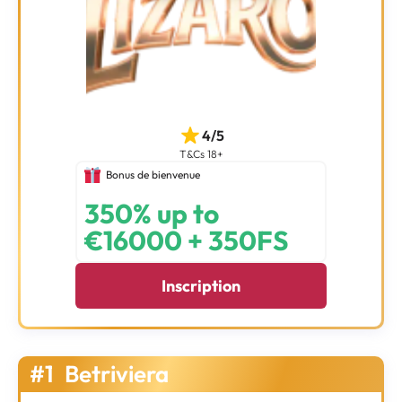
4/5
T&Cs 18+
Bonus de bienvenue
350% up to
€16000 + 350FS
Inscription
#1
Betriviera