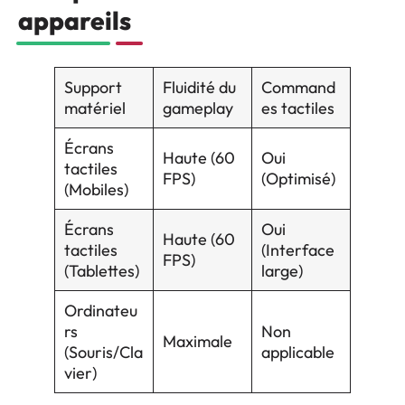
appareils
Support
Fluidité du
Command
matériel
gameplay
es tactiles
Écrans
Haute (60
Oui
tactiles
FPS)
(Optimisé)
(Mobiles)
Écrans
Oui
Haute (60
tactiles
(Interface
FPS)
(Tablettes)
large)
Ordinateu
rs
Non
Maximale
(Souris/Cla
applicable
vier)