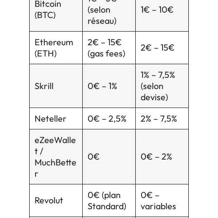
Bitcoin
(selon
1€ – 10€
(BTC)
réseau)
Ethereum
2€ – 15€
2€ – 15€
(ETH)
(gas fees)
1% – 7,5%
Skrill
0€ – 1%
(selon
devise)
Neteller
0€ – 2,5%
2% – 7,5%
eZeeWalle
t /
0€
0€ – 2%
MuchBette
r
0€ (plan
0€ –
Revolut
Standard)
variables