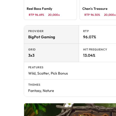
Reel Bass Family
Chan's Treasure
RTP 96.69%
20,000x
RTP 96.50%
20,000x
▶ Play Demo
Powered by SlotsReach
PROVIDER
RTP
BigPot Gaming
96.07%
GRID
HIT FREQUENCY
3x3
13.04%
FEATURES
Wild, Scatter, Pick Bonus
THEMES
Fantasy, Nature