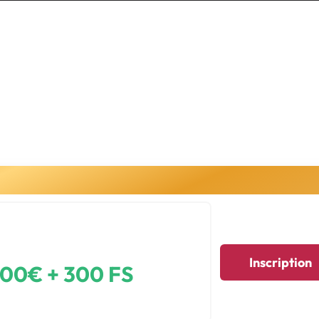
Inscription
000€ + 300 FS