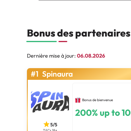
Bonus des partenaires
Dernière mise à jour:
06.08.2026
#1
Spinaura
Bonus de bienvenue
200% up to 1
5/5
T&Cs 18+