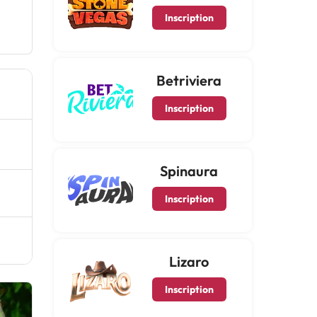
Inscription
Betriviera
Inscription
Spinaura
Inscription
Lizaro
Inscription