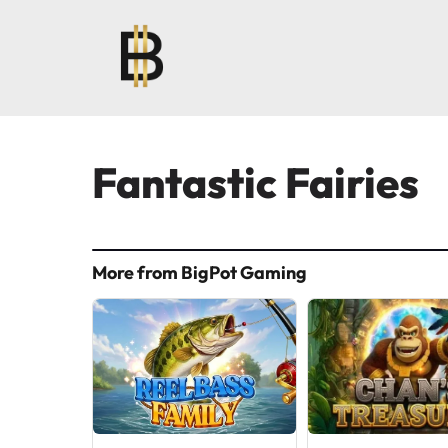
Fantastic Fairies
More from BigPot Gaming