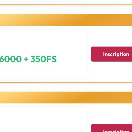
Inscription
16000 + 350FS
Inscription