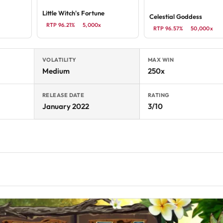
Little Witch's Fortune
Celestial Goddess
RTP 96.21%
5,000x
RTP 96.57%
50,000x
VOLATILITY
MAX WIN
Medium
250x
RELEASE DATE
RATING
January 2022
3/10