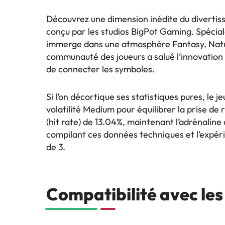
Découvrez une dimension inédite du divertis
conçu par les studios BigPot Gaming. Spécial
immerge dans une atmosphère Fantasy, Natur
communauté des joueurs a salué l’innovation 
de connecter les symboles.
Si l’on décortique ses statistiques pures, le 
volatilité Medium pour équilibrer la prise de 
(hit rate) de 13.04%, maintenant l’adrénaline
compilant ces données techniques et l’expérie
de 3.
Compatibilité avec les