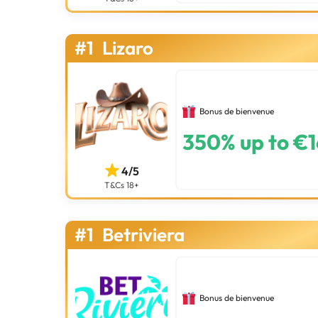
#1
Lizaro
Bonus de bienvenue
350% up to €
4/5
T&Cs 18+
#1
Betriviera
Bonus de bienvenue