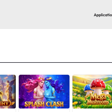
Applicatio