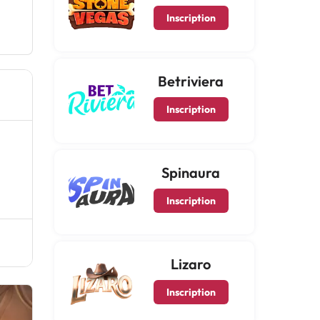
Inscription
Betriviera
Inscription
Spinaura
Inscription
Lizaro
Inscription