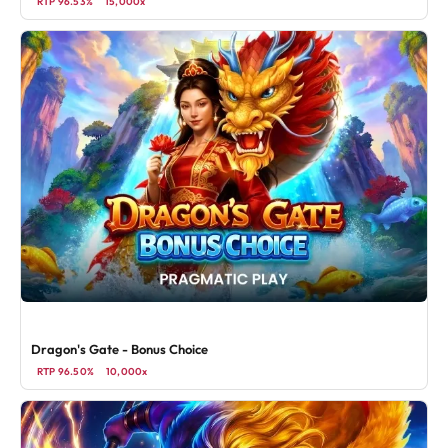
RTP 96.53%
15,000x
Dragon's Gate - Bonus Choice
RTP 96.50%
10,000x