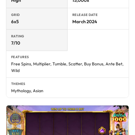
High
15,000x
GRID
RELEASE DATE
6x5
March 2024
RATING
7/10
FEATURES
Free Spins, Multiplier, Tumble, Scatter, Buy Bonus, Ante Bet,
Wild
THEMES
Mythology, Asian