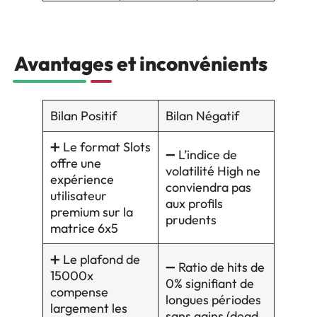
Avantages et inconvénients
Bilan Positif
Bilan Négatif
➕ Le format Slots
➖ L’indice de
offre une
volatilité High ne
expérience
conviendra pas
utilisateur
aux profils
premium sur la
prudents
matrice 6x5
➕ Le plafond de
➖ Ratio de hits de
15000x
0% signifiant de
compense
longues périodes
largement les
sans gains (dead