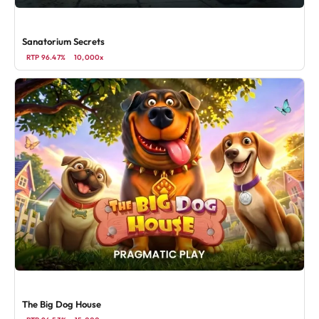
Sanatorium Secrets
RTP 96.47%
10,000x
The Big Dog House