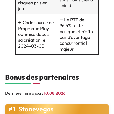
risques pris en
spins)
jeu
➖ Le RTP de
➕ Code source de
96.5% reste
Pragmatic Play
basique et n’offre
optimisé depuis
pas d’avantage
sa création le
concurrentiel
2024-03-05
majeur
Bonus des partenaires
Dernière mise à jour:
10.08.2026
#1
Stonevegas