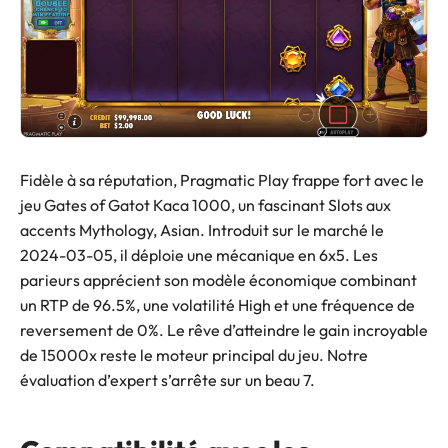
Fidèle à sa réputation, Pragmatic Play frappe fort avec le
jeu Gates of Gatot Kaca 1000, un fascinant Slots aux
accents Mythology, Asian. Introduit sur le marché le
2024-03-05, il déploie une mécanique en 6x5. Les
parieurs apprécient son modèle économique combinant
un RTP de 96.5%, une volatilité High et une fréquence de
reversement de 0%. Le rêve d’atteindre le gain incroyable
de 15000x reste le moteur principal du jeu. Notre
évaluation d’expert s’arrête sur un beau 7.