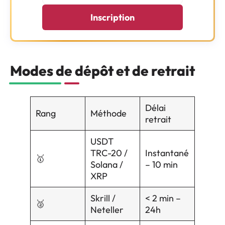
Inscription
Modes de dépôt et de retrait
Délai
Rang
Méthode
retrait
USDT
TRC-20 /
Instantané
🥇
Solana /
– 10 min
XRP
Skrill /
< 2 min –
🥈
Neteller
24h