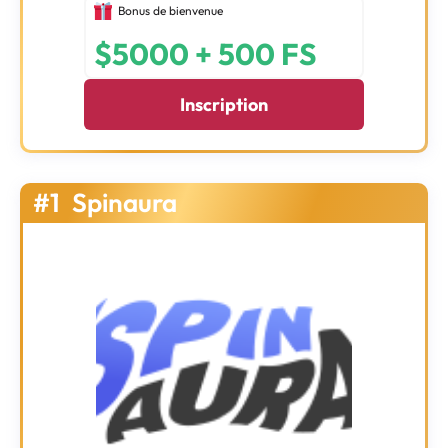
Bonus de bienvenue
$5000 + 500 FS
Inscription
#1
Spinaura