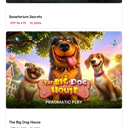
Sanatorium Secrets
RTP 96.47%
10,000x
The Big Dog House