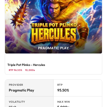
Triple Pot Plinko - Hercules
RTP 96.55%
10,000x
PROVIDER
RTP
Pragmatic Play
95.50%
VOLATILITY
MAX WIN