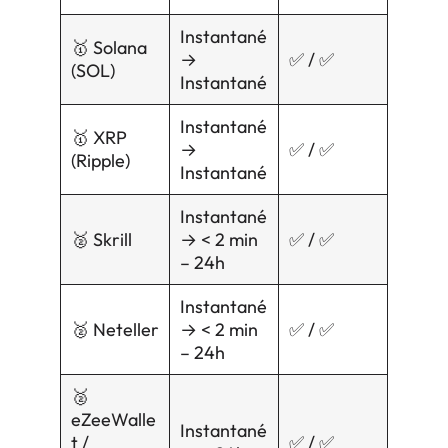
Instantané
🥇 Solana
→
✅ / ✅
(SOL)
Instantané
Instantané
🥇 XRP
→
✅ / ✅
(Ripple)
Instantané
Instantané
🥈 Skrill
→ < 2 min
✅ / ✅
– 24h
Instantané
🥈 Neteller
→ < 2 min
✅ / ✅
– 24h
🥈
eZeeWalle
Instantané
t /
✅ / ✅