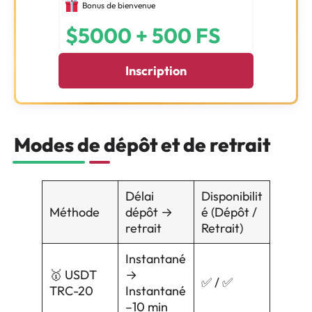
Bonus de bienvenue
$5000 + 500 FS
Inscription
Modes de dépôt et de retrait
Délai
Disponibilit
Méthode
dépôt →
é (Dépôt /
retrait
Retrait)
Instantané
🥇 USDT
→
✅ / ✅
TRC-20
Instantané
–10 min