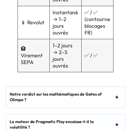
Instantané
✅ / ✅
→ 1–2
(contourne
📱 Revolut
jours
blocages
ouvrés
FR)
1–2 jours
🏦
→ 2–5
Virement
✅ / ✅
jours
SEPA
ouvrés
Notre verdict sur les mathématiques de Gates of
Olimpo ?
Le moteur de Pragmatic Play encaisse-t-il la
volatilité ?