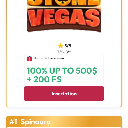
5/5
T&Cs 18+
Bonus de bienvenue
100% UP TO 500$
+ 200 FS
Inscription
#1
Spinaura