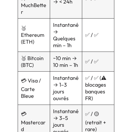
→ < 24h
MuchBette
r
Instantané
🥉
→
Ethereum
✅ / ✅
Quelques
(ETH)
min – 1h
🥉 Bitcoin
~10 min →
✅ / ✅
(BTC)
10 min – 1h
Instantané
✅ / ✅ (⚠️
💳 Visa /
→ 1–3
blocages
Carte
jours
banques
Bleue
ouvrés
FR)
Instantané
💳
✅ / 🟡
→ 3–5
Mastercar
(retrait +
jours
d
rare)
ouvrés