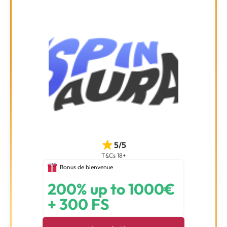
5/5
T&Cs 18+
Bonus de bienvenue
200% up to 1000€
+ 300 FS