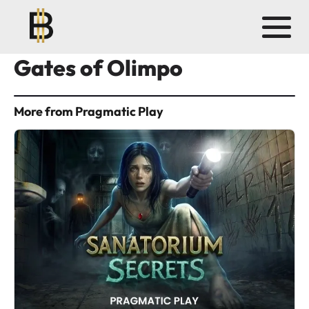
Gates of Olimpo
More from Pragmatic Play
▶ Play Demo
Powered by SlotsReach