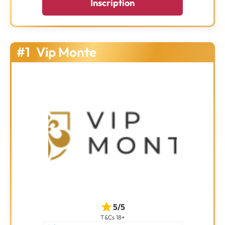
Inscription
#1
Vip Monte
5/5
T&Cs 18+