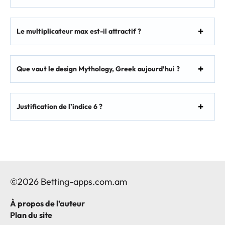
Le multiplicateur max est-il attractif ?
Que vaut le design Mythology, Greek aujourd’hui ?
Justification de l’indice 6 ?
©2026 Betting-apps.com.am
À propos de l’auteur
Plan du site