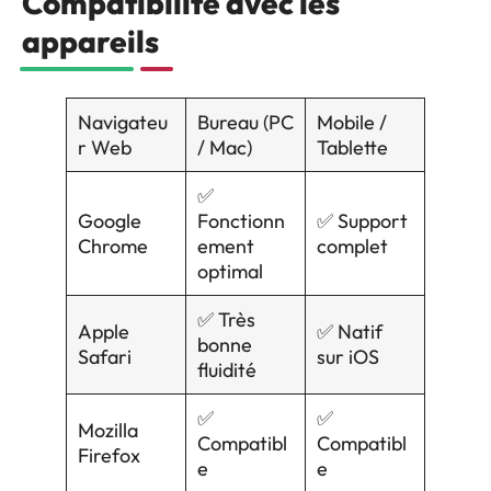
Compatibilité avec les
appareils
Navigateu
Bureau (PC
Mobile /
r Web
/ Mac)
Tablette
✅
Google
Fonctionn
✅ Support
Chrome
ement
complet
optimal
✅ Très
Apple
✅ Natif
bonne
Safari
sur iOS
fluidité
✅
✅
Mozilla
Compatibl
Compatibl
Firefox
e
e