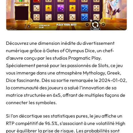
Découvrez une dimension inédite du divertissement
numérique grâce à Gates of Olympus Dice, un chef-
d’œuvre conçu par les studios Pragmatic Play.
Spécialement pensé pour les passionnés de Slots, ce jeu
vous immerge dans une atmosphère Mythology, Greek,
Dice fascinante. Dès sa sortie remarquée le 2024-01-02,
la communauté des joueurs a salué l’innovation de sa
matrice structurée en 6x5, offrant de multiples façons de
connecter les symboles.
Si l’on décortique ses statistiques pures, le jeu affiche un
RTP compétitif de 96.5%, s’associant à une volatilité High
pour équilibrer la prise de risque. Les probabilités sont