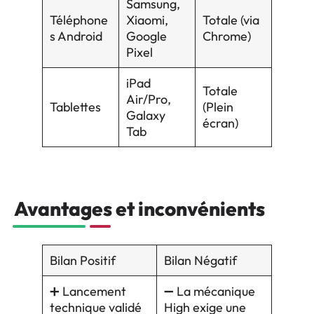
Samsung,
Téléphone
Xiaomi,
Totale (via
s Android
Google
Chrome)
Pixel
iPad
Totale
Air/Pro,
Tablettes
(Plein
Galaxy
écran)
Tab
Avantages et inconvénients
Bilan Positif
Bilan Négatif
➕ Lancement
➖ La mécanique
technique validé
High exige une