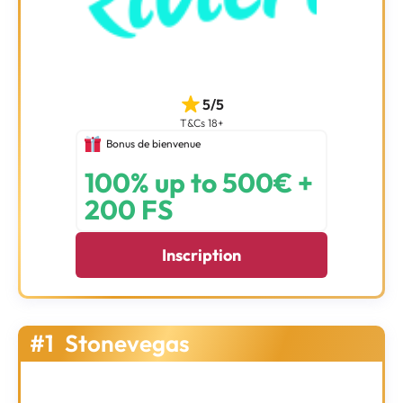
5/5
T&Cs 18+
Bonus de bienvenue
100% up to 500€ +
200 FS
Inscription
#1
Stonevegas