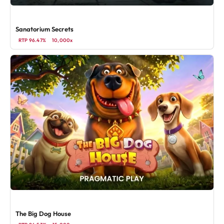
Sanatorium Secrets
RTP 96.47%
10,000x
The Big Dog House