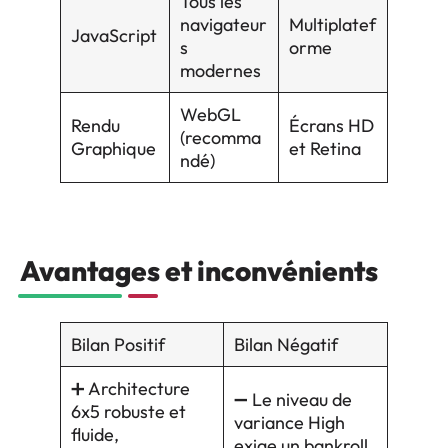
Tous les
navigateur
Multiplatef
JavaScript
s
orme
modernes
WebGL
Rendu
Écrans HD
(recomma
Graphique
et Retina
ndé)
Avantages et inconvénients
Bilan Positif
Bilan Négatif
➕ Architecture
➖ Le niveau de
6x5 robuste et
variance High
fluide,
exige un bankroll