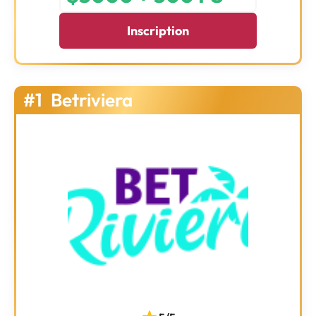
Inscription
#1
Betriviera