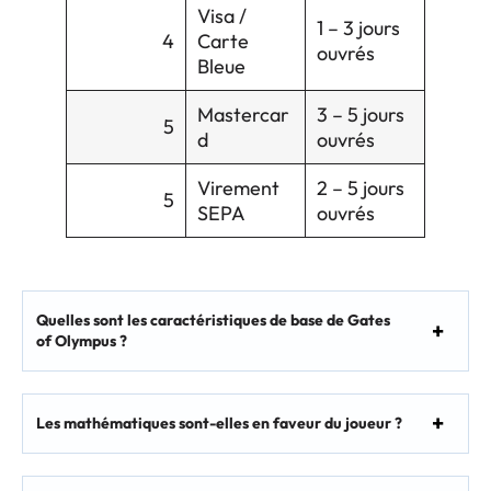
Visa /
1 – 3 jours
4
Carte
ouvrés
Bleue
Mastercar
3 – 5 jours
5
d
ouvrés
Virement
2 – 5 jours
5
SEPA
ouvrés
Quelles sont les caractéristiques de base de Gates
of Olympus ?
Les mathématiques sont-elles en faveur du joueur ?