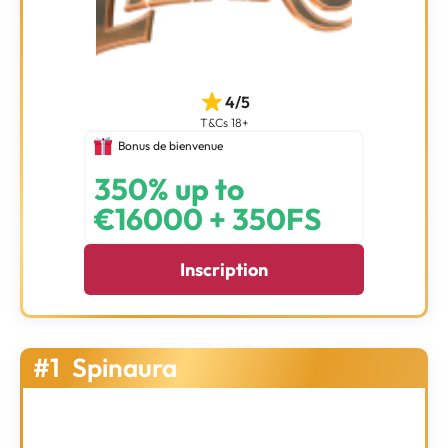
4/5
T&Cs 18+
Bonus de bienvenue
350% up to
€16000 + 350FS
Inscription
#1
Spinaura