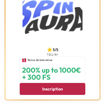
5/5
T&Cs 18+
Bonus de bienvenue
200% up to 1000€
+ 300 FS
Inscription