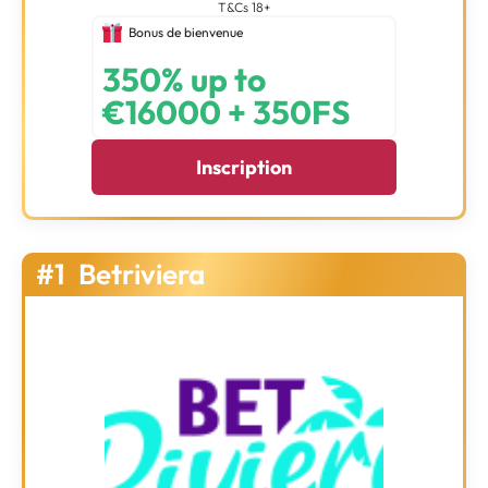
T&Cs 18+
Bonus de bienvenue
350% up to
€16000 + 350FS
Inscription
#1
Betriviera