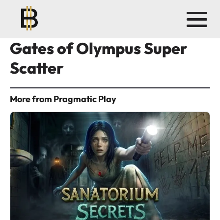
Gates of Olympus Super
Scatter
More from Pragmatic Play
▶ Play Demo
Powered by SlotsReach