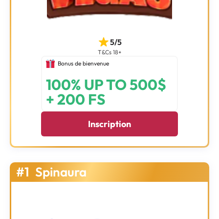
5/5
T&Cs 18+
Bonus de bienvenue
100% UP TO 500$
+ 200 FS
Inscription
#1
Spinaura