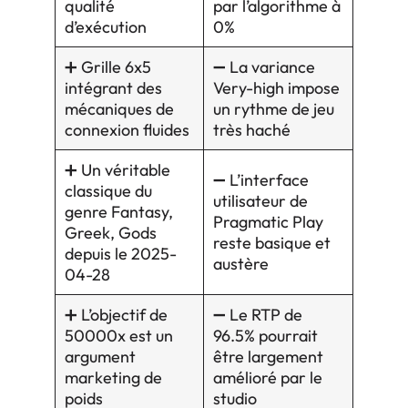
qualité
par l’algorithme à
d’exécution
0%
➕ Grille 6x5
➖ La variance
intégrant des
Very-high impose
mécaniques de
un rythme de jeu
connexion fluides
très haché
➕ Un véritable
➖ L’interface
classique du
utilisateur de
genre Fantasy,
Pragmatic Play
Greek, Gods
reste basique et
depuis le 2025-
austère
04-28
➕ L’objectif de
➖ Le RTP de
50000x est un
96.5% pourrait
argument
être largement
marketing de
amélioré par le
poids
studio