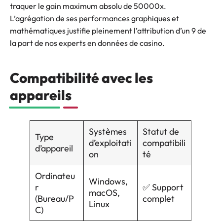
traquer le gain maximum absolu de 50000x.
L’agrégation de ses performances graphiques et
mathématiques justifie pleinement l’attribution d’un 9 de
la part de nos experts en données de casino.
Compatibilité avec les
appareils
Systèmes
Statut de
Type
d’exploitati
compatibili
d’appareil
on
té
Ordinateu
Windows,
r
✅ Support
macOS,
(Bureau/P
complet
Linux
C)