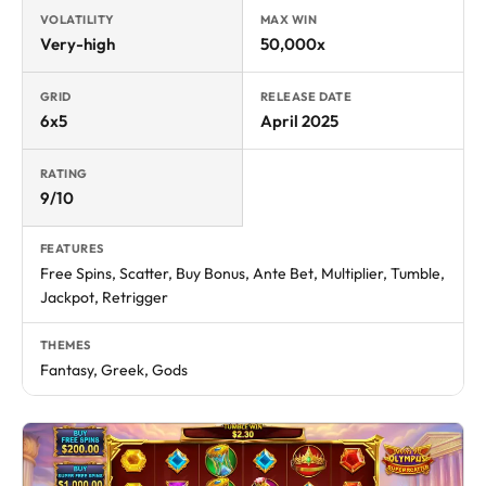
VOLATILITY
MAX WIN
Very-high
50,000x
GRID
RELEASE DATE
6x5
April 2025
RATING
9/10
FEATURES
Free Spins, Scatter, Buy Bonus, Ante Bet, Multiplier, Tumble,
Jackpot, Retrigger
THEMES
Fantasy, Greek, Gods