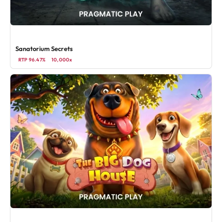
Sanatorium Secrets
RTP 96.47%
10,000x