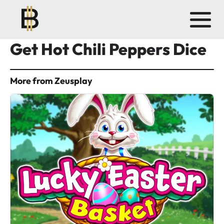
Get Hot Chili Peppers Dice
More from Zeusplay
▶ Play Demo
Powered by SlotsReach