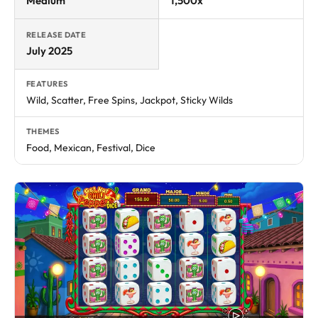
Medium
1,500x
RELEASE DATE
July 2025
FEATURES
Wild, Scatter, Free Spins, Jackpot, Sticky Wilds
THEMES
Food, Mexican, Festival, Dice