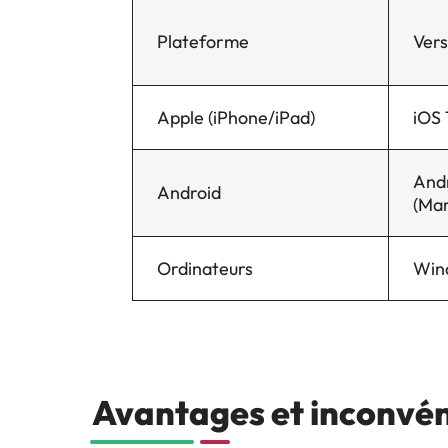
Plateforme
Vers
Apple (iPhone/iPad)
iOS 
Andr
Android
(Ma
Ordinateurs
Win
Avantages et inconvén