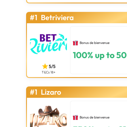
#1
Betriviera
Bonus de bienvenue
100% up to 5
5/5
T&Cs 18+
#1
Lizaro
Bonus de bienvenue