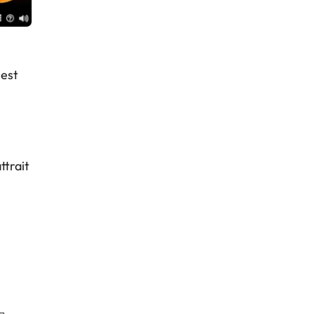
 est
ttrait