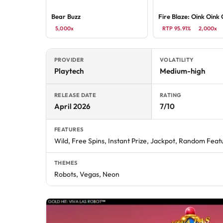
Bear Buzz
Fire Blaze: Oink Oink 
5,000x
RTP 95.91%
2,000x
PROVIDER
VOLATILITY
Playtech
Medium-high
▶ Play Demo
Powered by Slo
RELEASE DATE
RATING
April 2026
7/10
FEATURES
Wild, Free Spins, Instant Prize, Jackpot, Random Feat
THEMES
Robots, Vegas, Neon