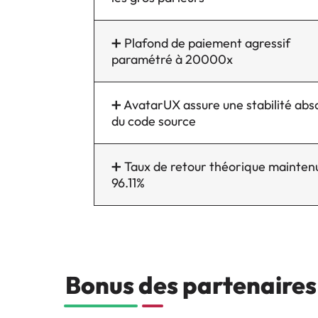
➕ Plafond de paiement agressif
paramétré à 20000x
➕ AvatarUX assure une stabilité abs
du code source
➕ Taux de retour théorique mainten
96.11%
Bonus des partenaires