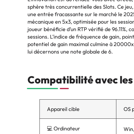
sphère très concurrentielle des Slots. Ce jeu,
une entrée fracassante sur le marché le 2025-
mécanique en 5x3, optimisée pour les sessions
joueur bénéficie d’un RTP vérifié de 96.11%, 
sessions. L’indice de fréquence de gain, point
potentiel de gain maximal culmine à 20000x f
lui décernons une note globale de 6.
Compatibilité avec les
Appareil cible
OS p
💻 Ordinateur
Win,