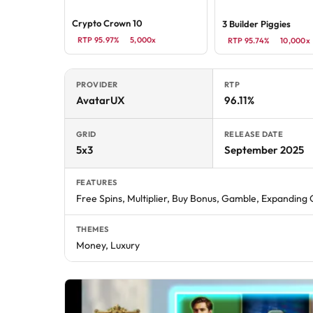
Crypto Crown 10
3 Builder Piggies
RTP 95.97%
5,000x
RTP 95.74%
10,000x
PROVIDER
RTP
▶ Play Demo
Powered by SlotsRea
AvatarUX
96.11%
GRID
RELEASE DATE
5x3
September 2025
FEATURES
Free Spins, Multiplier, Buy Bonus, Gamble, Expanding 
THEMES
Money, Luxury