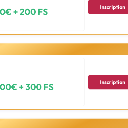
Inscription
00€ + 200 FS
Inscription
000€ + 300 FS