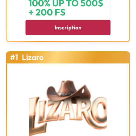
100% UP TO 500$
+ 200 FS
Inscription
#1
Lizaro