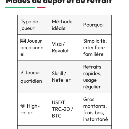
Modes de dépôt et de retrait
Type de
Méthode
Pourquoi
joueur
idéale
🎰 Joueur
Simplicité,
Visa /
occasionn
interface
Revolut
el
familière
Retraits
⚡ Joueur
Skrill /
rapides,
Neteller
usage
quotidien
régulier
Gros
USDT
💎 High-
montants,
TRC-20 /
roller
frais bas,
BTC
instantané