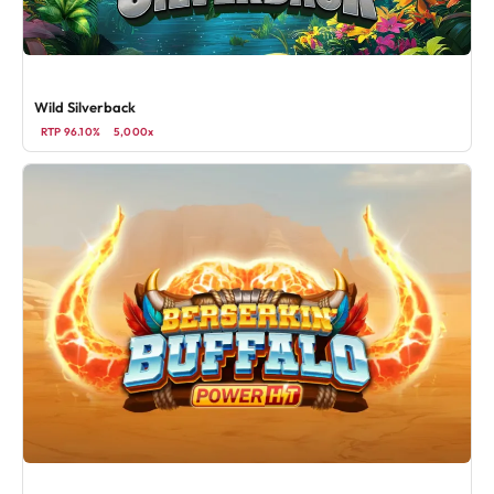
Wild Silverback
RTP 96.10%
5,000x