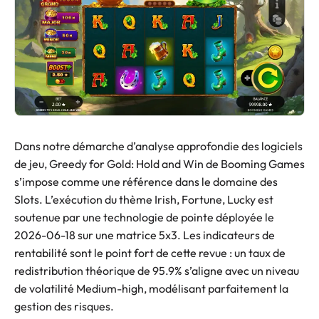
Dans notre démarche d’analyse approfondie des logiciels
de jeu, Greedy for Gold: Hold and Win de Booming Games
s’impose comme une référence dans le domaine des
Slots. L’exécution du thème Irish, Fortune, Lucky est
soutenue par une technologie de pointe déployée le
2026-06-18 sur une matrice 5x3. Les indicateurs de
rentabilité sont le point fort de cette revue : un taux de
redistribution théorique de 95.9% s’aligne avec un niveau
de volatilité Medium-high, modélisant parfaitement la
gestion des risques.