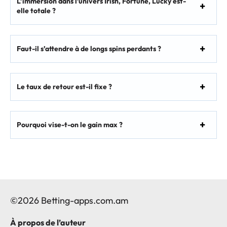
L’immersion dans l’univers Irish, Fortune, Lucky est-
elle totale ?
Faut-il s’attendre à de longs spins perdants ?
Le taux de retour est-il fixe ?
Pourquoi vise-t-on le gain max ?
©2026 Betting-apps.com.am
À propos de l’auteur