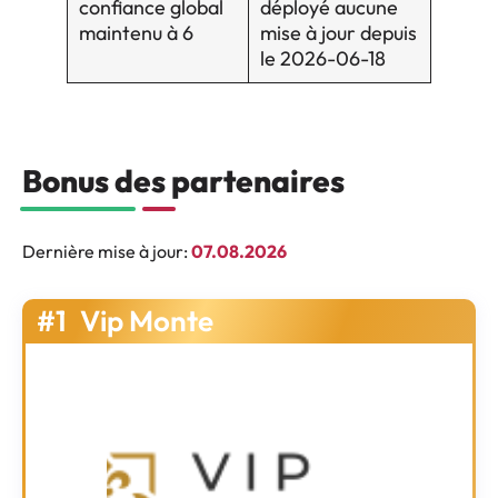
confiance global
déployé aucune
maintenu à 6
mise à jour depuis
le 2026-06-18
Bonus des partenaires
Dernière mise à jour:
07.08.2026
#1
Vip Monte