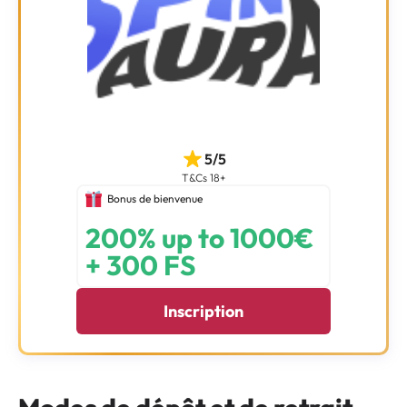
5/5
T&Cs 18+
Bonus de bienvenue
200% up to 1000€
+ 300 FS
Inscription