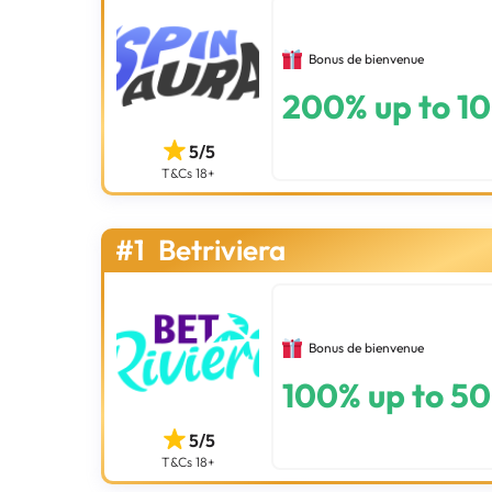
Bonus de bienvenue
200% up to 1
5/5
T&Cs 18+
#1
Betriviera
Bonus de bienvenue
100% up to 5
5/5
T&Cs 18+