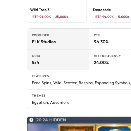
Wild Toro 3
Deadcode
RTP 94.00%
25,000x
RTP 94.00%
5,000x
▶ Play Demo
PROVIDER
RTP
Powered by SlotsReach
ELK Studios
96.30%
GRID
HIT FREQUENCY
5x4
24.00%
FEATURES
Free Spins, Wild, Scatter, Respins, Expanding Symbols
THEMES
Egyptian, Adventure