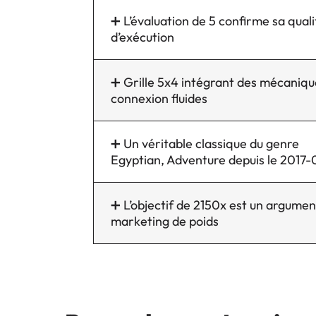
➕ L’évaluation de 5 confirme sa quali
d’exécution
➕ Grille 5x4 intégrant des mécaniqu
connexion fluides
➕ Un véritable classique du genre
Egyptian, Adventure depuis le 2017-
➕ L’objectif de 2150x est un argumen
marketing de poids