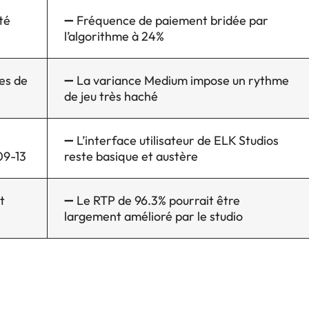
té
➖ Fréquence de paiement bridée par
l’algorithme à 24%
es de
➖ La variance Medium impose un rythme
de jeu très haché
➖ L’interface utilisateur de ELK Studios
09-13
reste basique et austère
t
➖ Le RTP de 96.3% pourrait être
largement amélioré par le studio