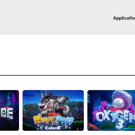
Applicatio