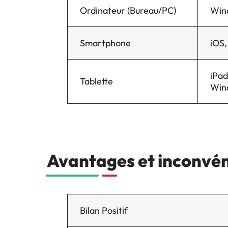
Ordinateur (Bureau/PC)
Win
Smartphone
iOS,
iPad
Tablette
Win
Avantages et inconvén
Bilan Positif