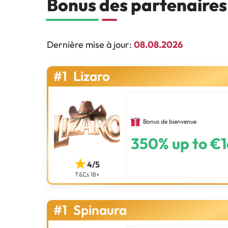
Bonus des partenaires
Dernière mise à jour:
08.08.2026
#1
Lizaro
Bonus de bienvenue
350% up to €
4/5
T&Cs 18+
#1
Spinaura