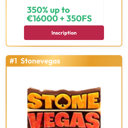
350% up to
€16000 + 350FS
Inscription
#1
Stonevegas