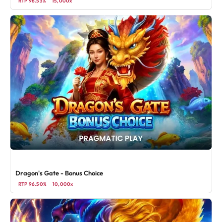
RTP 96.53%
15,000x
Dragon's Gate - Bonus Choice
RTP 96.50%
10,000x