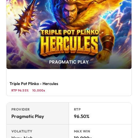
Triple Pot Plinko - Hercules
RTP 96.55%
10,000x
PROVIDER
RTP
Pragmatic Play
96.50%
VOLATILITY
MAX WIN