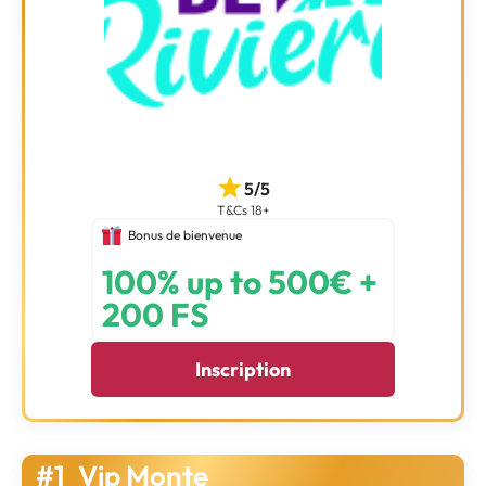
5/5
T&Cs 18+
Bonus de bienvenue
100% up to 500€ +
200 FS
Inscription
#1
Vip Monte