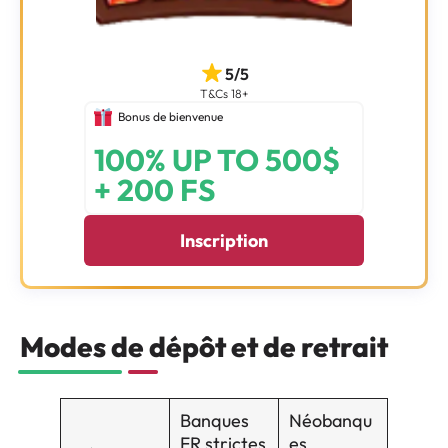
5/5
T&Cs 18+
Bonus de bienvenue
100% UP TO 500$
+ 200 FS
Inscription
Modes de dépôt et de retrait
Banques
Néobanqu
FR strictes
es