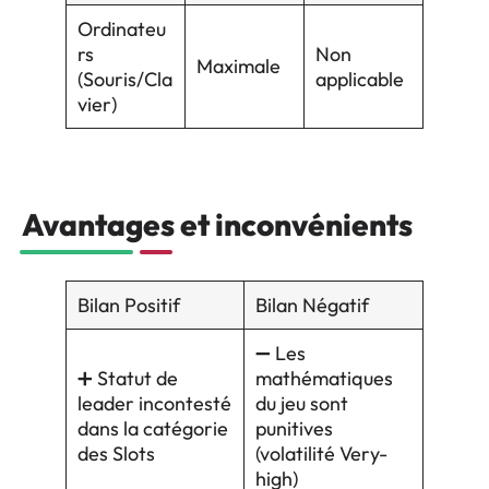
Ordinateu
rs
Non
Maximale
(Souris/Cla
applicable
vier)
Avantages et inconvénients
Bilan Positif
Bilan Négatif
➖ Les
➕ Statut de
mathématiques
leader incontesté
du jeu sont
dans la catégorie
punitives
des Slots
(volatilité Very-
high)