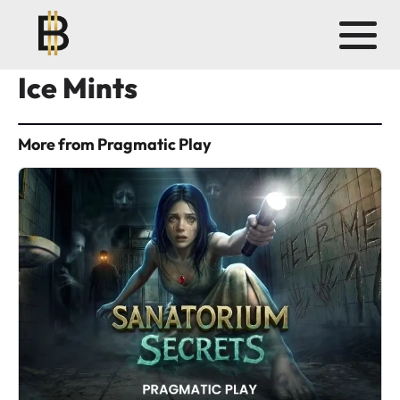
Ice Mints
More from Pragmatic Play
▶ Play Demo
Powered by SlotsReach