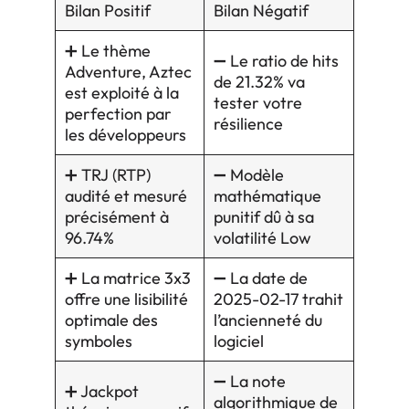
Bilan Positif
Bilan Négatif
➕ Le thème
➖ Le ratio de hits
Adventure, Aztec
de 21.32% va
est exploité à la
tester votre
perfection par
résilience
les développeurs
➕ TRJ (RTP)
➖ Modèle
audité et mesuré
mathématique
précisément à
punitif dû à sa
96.74%
volatilité Low
➕ La matrice 3x3
➖ La date de
offre une lisibilité
2025-02-17 trahit
optimale des
l’ancienneté du
symboles
logiciel
➖ La note
➕ Jackpot
algorithmique de