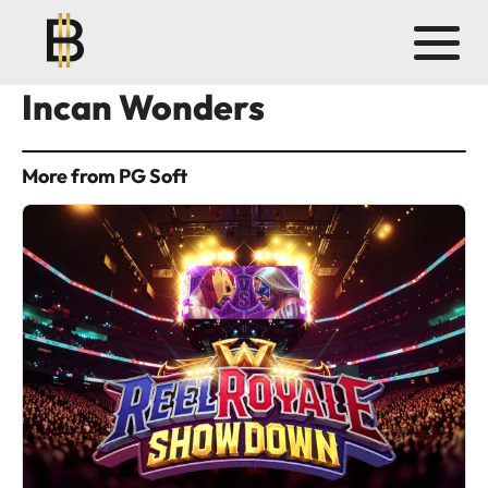
Incan Wonders
More from PG Soft
▶ Play Demo
Powered by SlotsReach