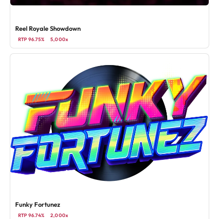
Reel Royale Showdown
RTP 96.75%
5,000x
Funky Fortunez
RTP 96.74%
2,000x