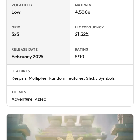
VOLATILITY
MAX WIN
Low
4,500x
GRID
HIT FREQUENCY
3x3
21.32%
RELEASE DATE
RATING
February 2025
5/10
FEATURES
Respins, Multiplier, Random Features, Sticky Symbols
THEMES
Adventure, Aztec