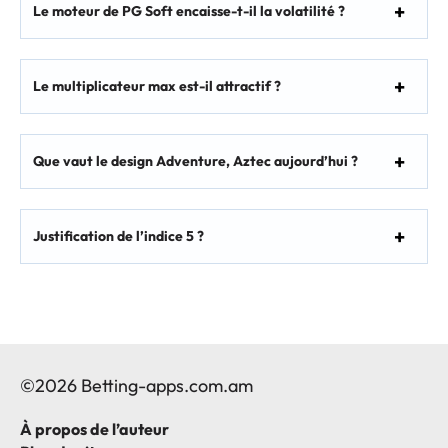
Le moteur de PG Soft encaisse-t-il la volatilité ?
Le multiplicateur max est-il attractif ?
Que vaut le design Adventure, Aztec aujourd’hui ?
Justification de l’indice 5 ?
©2026 Betting-apps.com.am
À propos de l’auteur