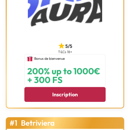
5/5
T&Cs 18+
Bonus de bienvenue
200% up to 1000€
+ 300 FS
Inscription
#1
Betriviera