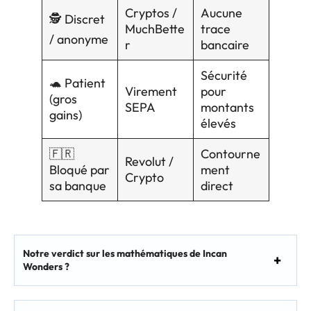
Cryptos /
Aucune
🕵️ Discret
MuchBette
trace
/ anonyme
r
bancaire
Sécurité
🐢 Patient
Virement
pour
(gros
SEPA
montants
gains)
élevés
🇫🇷
Contourne
Revolut /
Bloqué par
ment
Crypto
sa banque
direct
Notre verdict sur les mathématiques de Incan
Wonders ?