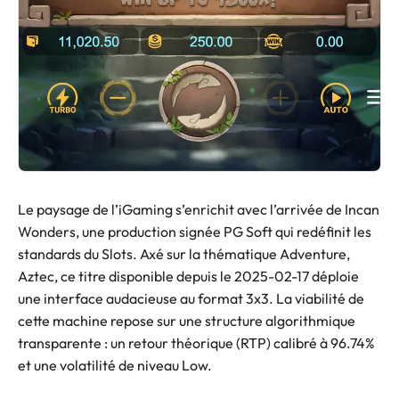
Le paysage de l’iGaming s’enrichit avec l’arrivée de Incan
Wonders, une production signée PG Soft qui redéfinit les
standards du Slots. Axé sur la thématique Adventure,
Aztec, ce titre disponible depuis le 2025-02-17 déploie
une interface audacieuse au format 3x3. La viabilité de
cette machine repose sur une structure algorithmique
transparente : un retour théorique (RTP) calibré à 96.74%
et une volatilité de niveau Low.