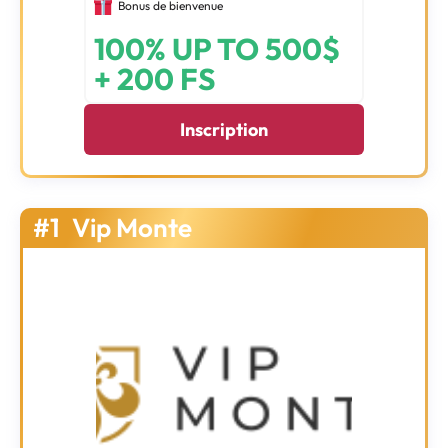
Bonus de bienvenue
100% UP TO 500$
+ 200 FS
Inscription
#1
Vip Monte