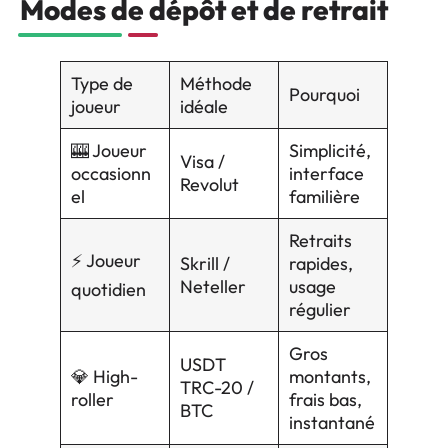
Modes de dépôt et de retrait
Type de
Méthode
Pourquoi
joueur
idéale
🎰 Joueur
Simplicité,
Visa /
occasionn
interface
Revolut
el
familière
Retraits
⚡ Joueur
Skrill /
rapides,
Neteller
usage
quotidien
régulier
Gros
USDT
💎 High-
montants,
TRC-20 /
roller
frais bas,
BTC
instantané