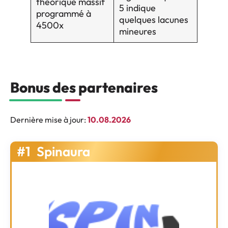
théorique massif
5 indique
programmé à
quelques lacunes
4500x
mineures
Bonus des partenaires
Dernière mise à jour:
10.08.2026
#1
Spinaura