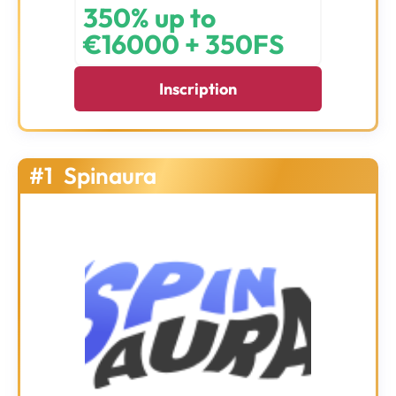
350% up to
€16000 + 350FS
Inscription
#1
Spinaura