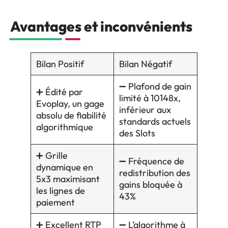
Avantages et inconvénients
Bilan Positif
Bilan Négatif
➖ Plafond de gain
➕ Édité par
limité à 10148x,
Evoplay, un gage
inférieur aux
absolu de fiabilité
standards actuels
algorithmique
des Slots
➕ Grille
➖ Fréquence de
dynamique en
redistribution des
5x3 maximisant
gains bloquée à
les lignes de
43%
paiement
➕ Excellent RTP
➖ L’algorithme à