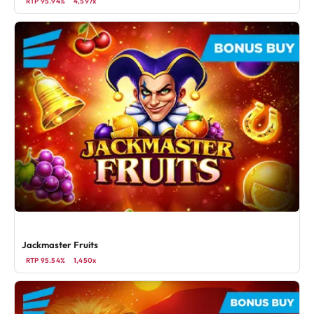
RTP 95.94%
4,597x
Jackmaster Fruits
RTP 95.54%
1,450x