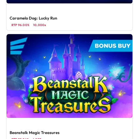
Caramelo Dog: Lucky Run
RTP 96.00%
10,000x
Beanstalk Magic Treasures