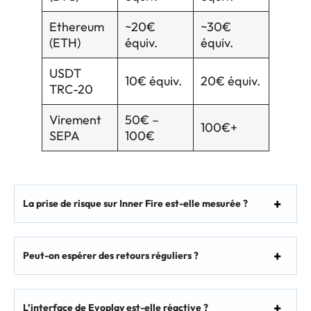
Ethereum
~20€
~30€
(ETH)
équiv.
équiv.
USDT
10€ équiv.
20€ équiv.
TRC-20
Virement
50€ –
100€+
SEPA
100€
La prise de risque sur Inner Fire est-elle mesurée ?
Peut-on espérer des retours réguliers ?
L’interface de Evoplay est-elle réactive ?