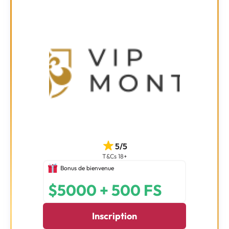
5/5
T&Cs 18+
Bonus de bienvenue
$5000 + 500 FS
Inscription