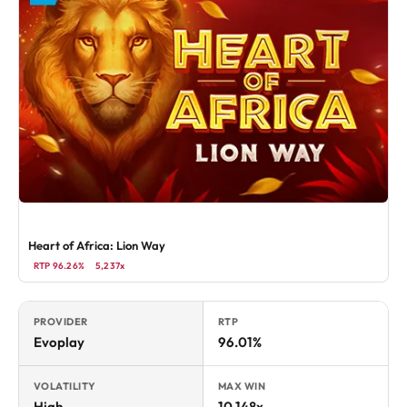
Heart of Africa: Lion Way
RTP 96.26%
5,237x
PROVIDER
RTP
Evoplay
96.01%
VOLATILITY
MAX WIN
High
10,148x