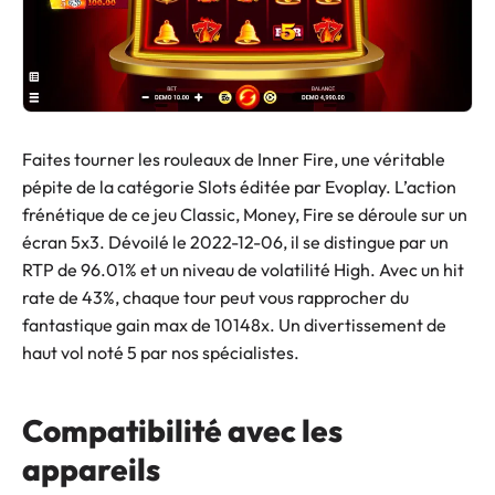
Faites tourner les rouleaux de Inner Fire, une véritable
pépite de la catégorie Slots éditée par Evoplay. L’action
frénétique de ce jeu Classic, Money, Fire se déroule sur un
écran 5x3. Dévoilé le 2022-12-06, il se distingue par un
RTP de 96.01% et un niveau de volatilité High. Avec un hit
rate de 43%, chaque tour peut vous rapprocher du
fantastique gain max de 10148x. Un divertissement de
haut vol noté 5 par nos spécialistes.
Compatibilité avec les
appareils