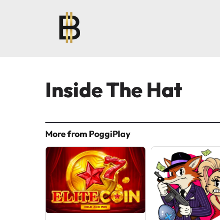
Inside The Hat
More from PoggiPlay