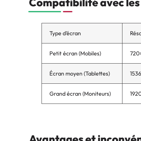
Compatibilité avec les
Type d’écran
Réso
Petit écran (Mobiles)
720
Écran moyen (Tablettes)
153
Grand écran (Moniteurs)
1920
Avantages et inconvén