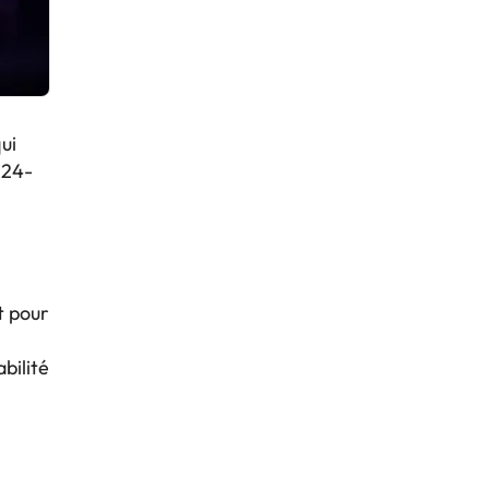
ui
024-
t pour
bilité