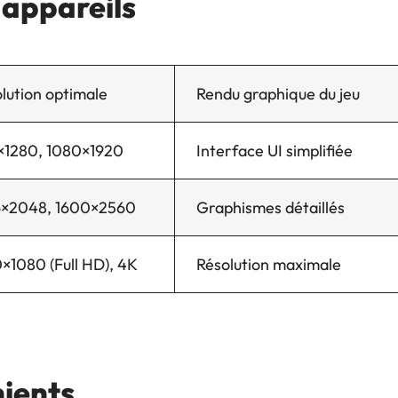
 appareils
lution optimale
Rendu graphique du jeu
×1280, 1080×1920
Interface UI simplifiée
6×2048, 1600×2560
Graphismes détaillés
×1080 (Full HD), 4K
Résolution maximale
ients