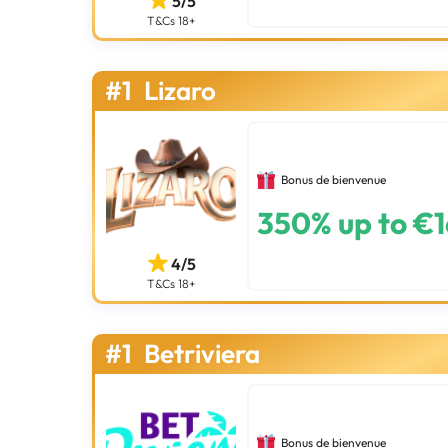
5/5
T&Cs 18+
#1
Lizaro
Bonus de bienvenue
350% up to €
4/5
T&Cs 18+
#1
Betriviera
Bonus de bienvenue