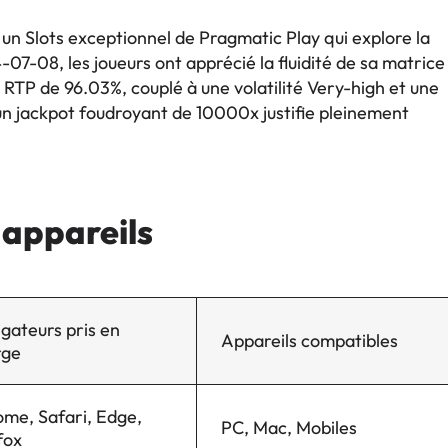
 un Slots exceptionnel de Pragmatic Play qui explore la
7-08, les joueurs ont apprécié la fluidité de sa matrice
 RTP de 96.03%, couplé à une volatilité Very-high et une
un jackpot foudroyant de 10000x justifie pleinement
 appareils
gateurs pris en
Appareils compatibles
rge
me, Safari, Edge,
PC, Mac, Mobiles
fox