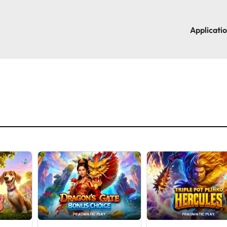
Applicatio