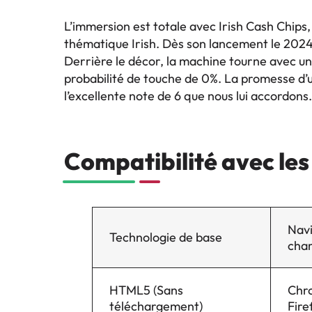
L’immersion est totale avec Irish Cash Chips,
thématique Irish. Dès son lancement le 2024-0
Derrière le décor, la machine tourne avec un
probabilité de touche de 0%. La promesse d’
l’excellente note de 6 que nous lui accordons.
Compatibilité avec les
Navi
Technologie de base
cha
HTML5 (Sans
Chro
téléchargement)
Fire