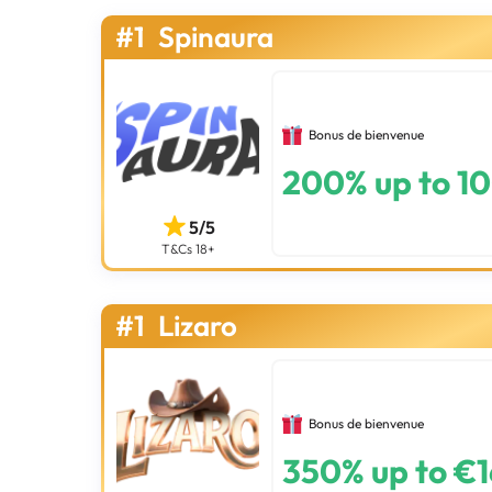
#1
Spinaura
Bonus de bienvenue
200% up to 1
5/5
T&Cs 18+
#1
Lizaro
Bonus de bienvenue
350% up to €