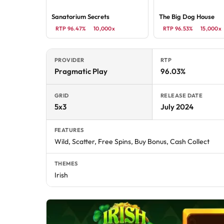
Sanatorium Secrets
The Big Dog House
RTP 96.47%
10,000x
RTP 96.53%
15,000x
▶ Play Demo
Powered by SlotsReach
PROVIDER
RTP
Pragmatic Play
96.03%
GRID
RELEASE DATE
5x3
July 2024
FEATURES
Wild, Scatter, Free Spins, Buy Bonus, Cash Collect
THEMES
Irish