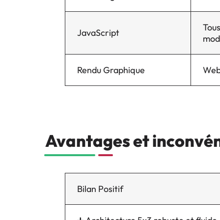
Tous
JavaScript
mod
Rendu Graphique
Web
Avantages et inconvén
Bilan Positif