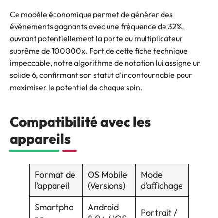
Ce modèle économique permet de générer des
événements gagnants avec une fréquence de 32%,
ouvrant potentiellement la porte au multiplicateur
suprême de 100000x. Fort de cette fiche technique
impeccable, notre algorithme de notation lui assigne un
solide 6, confirmant son statut d’incontournable pour
maximiser le potentiel de chaque spin.
Compatibilité avec les
appareils
Format de
OS Mobile
Mode
l’appareil
(Versions)
d’affichage
Smartpho
Android
Portrait /