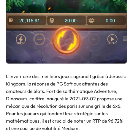
L’inventaire des meilleurs jeux s’agrandit grâce à Jurassic
Kingdom, la réponse de PG Soft aux attentes des
amateurs de Slots. Fort de sa thématique Adventure,
Dinosaurs, ce titre inauguré le 2021-09-02 propose une
mécanique de résolution des paris sur une grille de 6x6.
Pour les joueurs qui fondent leur stratégie sur les
mathématiques, il est crucial de noter un RTP de 96.72%
et une courbe de volatilité Medium.