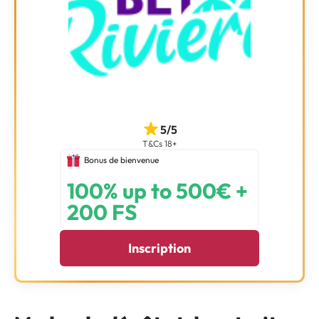
5/5
T&Cs 18+
Bonus de bienvenue
100% up to 500€ +
200 FS
Inscription