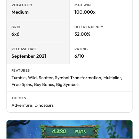
VOLATILITY
MAX WIN
Medium
100,000x
GRID
HIT FREQUENCY
6x6
32.00%
RELEASE DATE
RATING
September 2021
6/10
FEATURES
Tumble, Wild, Scatter, Symbol Transformation, Multiplier,
Free Spins, Buy Bonus, Big Symbols
THEMES
Adventure, Dinosaurs