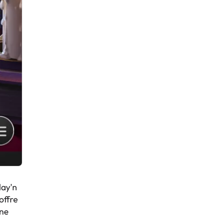
lay'n
offre
une