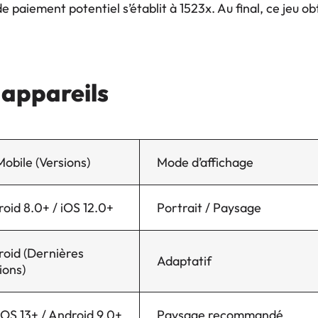
 paiement potentiel s’établit à 1523x. Au final, ce jeu ob
 appareils
obile (Versions)
Mode d’affichage
oid 8.0+ / iOS 12.0+
Portrait / Paysage
oid (Dernières
Adaptatif
ions)
OS 13+ / Android 9.0+
Paysage recommandé