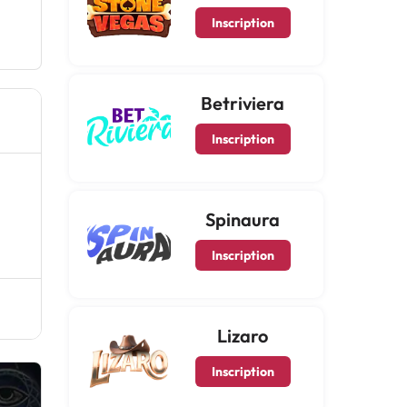
Inscription
Betriviera
Inscription
Spinaura
Inscription
Lizaro
Inscription