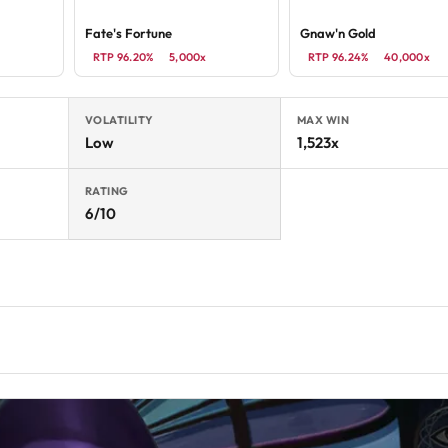
Gnaw'n Gold
Fate's Fortune
RTP 96.24%
40,000x
RTP 96.20%
5,000x
VOLATILITY
MAX WIN
Low
1,523x
RATING
6/10
Powered by SlotsReach