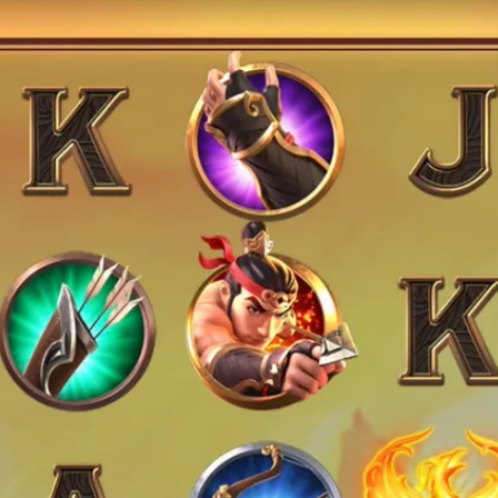
▶ Play Demo
Powered by SlotsReach