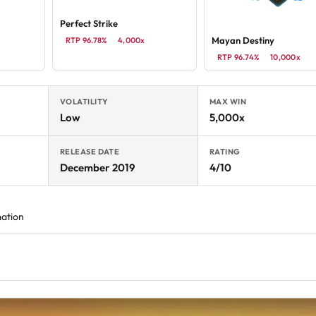
Perfect Strike
Mayan Destiny
RTP 96.78%
4,000x
RTP 96.74%
10,000x
VOLATILITY
MAX WIN
Low
5,000x
RELEASE DATE
RATING
December 2019
4/10
mation