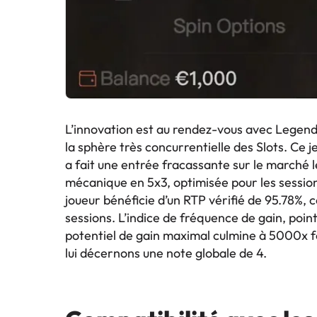
L’innovation est au rendez-vous avec Legend
la sphère très concurrentielle des Slots. Ce j
a fait une entrée fracassante sur le marché le
mécanique en 5x3, optimisée pour les sessions
joueur bénéficie d’un RTP vérifié de 95.78%,
sessions. L’indice de fréquence de gain, point
potentiel de gain maximal culmine à 5000x foi
lui décernons une note globale de 4.