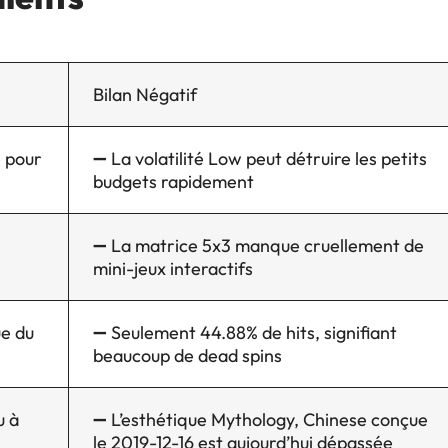
Bilan Négatif
e pour
➖ La volatilité Low peut détruire les petits
budgets rapidement
➖ La matrice 5x3 manque cruellement de
mini-jeux interactifs
ue du
➖ Seulement 44.88% de hits, signifiant
beaucoup de dead spins
u à
➖ L’esthétique Mythology, Chinese conçue
le 2019-12-16 est aujourd’hui dépassée