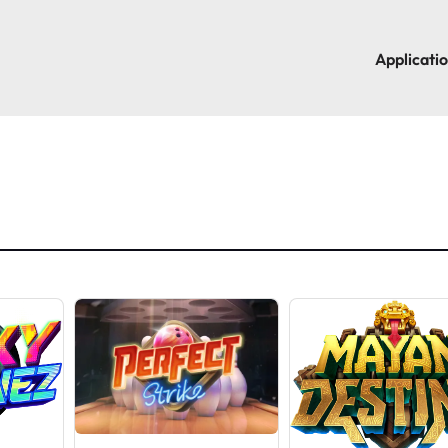
Applicatio