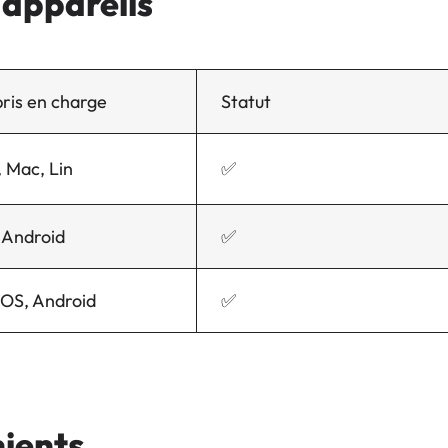
 appareils
ris en charge
Statut
 Mac, Lin
✅
 Android
✅
OS, Android
✅
ients