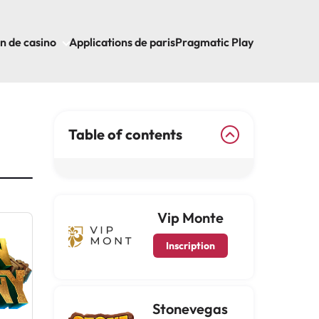
n de casino
Applications de paris
Pragmatic Play
Table of contents
Vip Monte
Inscription
Stonevegas