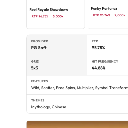
Funky Fortunez
Reel Royale Showdown
RTP 96.74%
2,000x
RTP 96.75%
5,000x
PROVIDER
RTP
PG Soft
95.78%
GRID
HIT FREQUENCY
5x3
44.88%
FEATURES
Wild, Scatter, Free Spins, Multiplier, Symbol Transfor
THEMES
Mythology, Chinese