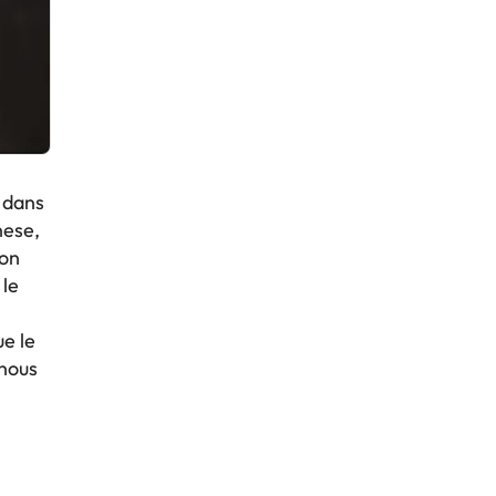
 dans
nese,
ion
 le
ue le
 nous