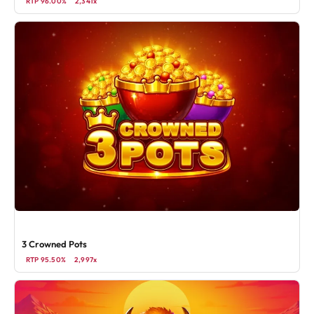
RTP 96.00%
2,341x
3 Crowned Pots
RTP 95.50%
2,997x