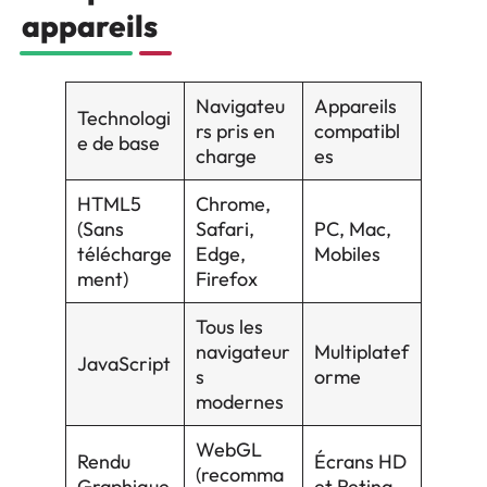
appareils
Navigateu
Appareils
Technologi
rs pris en
compatibl
e de base
charge
es
HTML5
Chrome,
(Sans
Safari,
PC, Mac,
télécharge
Edge,
Mobiles
ment)
Firefox
Tous les
navigateur
Multiplatef
JavaScript
s
orme
modernes
WebGL
Rendu
Écrans HD
(recomma
Graphique
et Retina