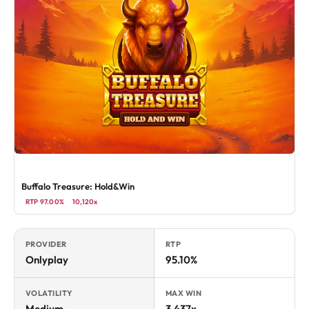
Buffalo Treasure: Hold&Win
RTP 97.00%
10,120x
PROVIDER
RTP
Onlyplay
95.10%
VOLATILITY
MAX WIN
Medium
3,437x