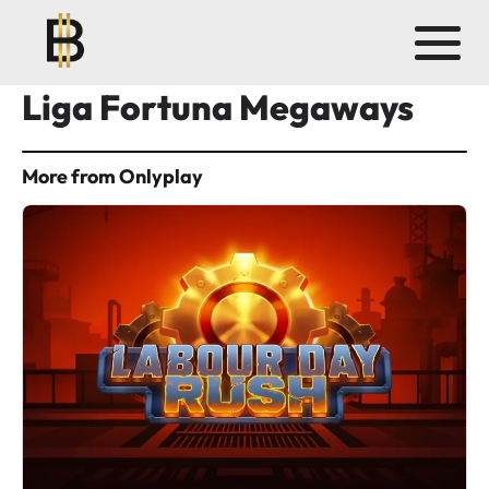
Liga Fortuna Megaways
More from Onlyplay
▶ Play Demo
Powered by SlotsReach