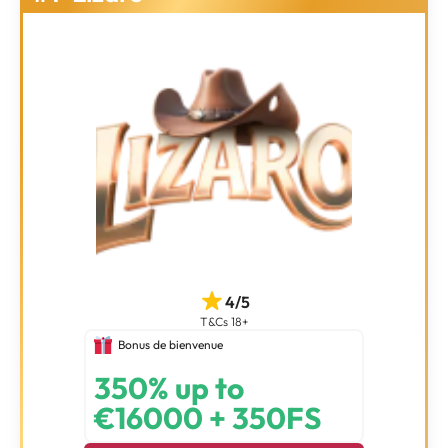
4/5
T&Cs 18+
Bonus de bienvenue
350% up to
€16000 + 350FS