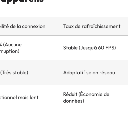
ilité de la connexion
Taux de rafraîchissement
% (Aucune
Stable (Jusqu’à 60 FPS)
rruption)
(Très stable)
Adaptatif selon réseau
Réduit (Économie de
tionnel mais lent
données)