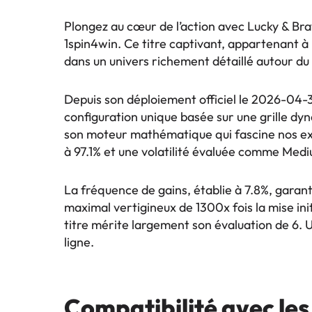
Plongez au cœur de l’action avec Lucky & Bra
1spin4win. Ce titre captivant, appartenant à
dans un univers richement détaillé autour d
Depuis son déploiement officiel le 2026-04-3
configuration unique basée sur une grille dyn
son moteur mathématique qui fascine nos expe
à 97.1% et une volatilité évaluée comme Medi
La fréquence de gains, établie à 7.8%, garant
maximal vertigineux de 1300x fois la mise ini
titre mérite largement son évaluation de 6. 
ligne.
Compatibilité avec les