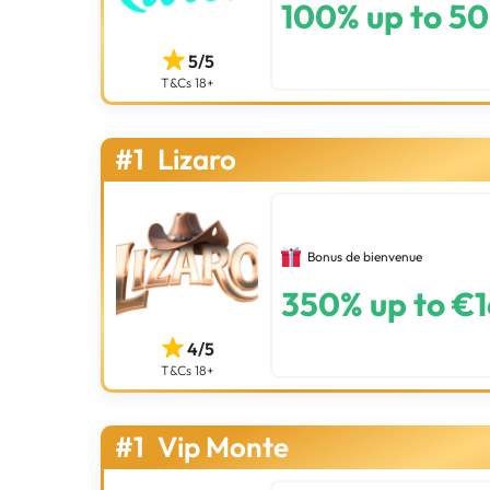
100% up to 5
5/5
T&Cs 18+
#1
Lizaro
Bonus de bienvenue
350% up to €
4/5
T&Cs 18+
#1
Vip Monte