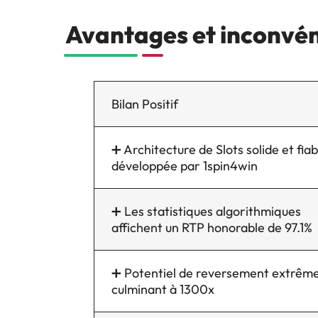
Avantages et inconvén
Bilan Positif
➕ Architecture de Slots solide et fiab
développée par 1spin4win
➕ Les statistiques algorithmiques
affichent un RTP honorable de 97.1%
➕ Potentiel de reversement extrêm
culminant à 1300x