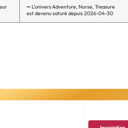
teur
➖ L’univers Adventure, Norse, Treasure
est devenu saturé depuis 2026-04-30
Inscription