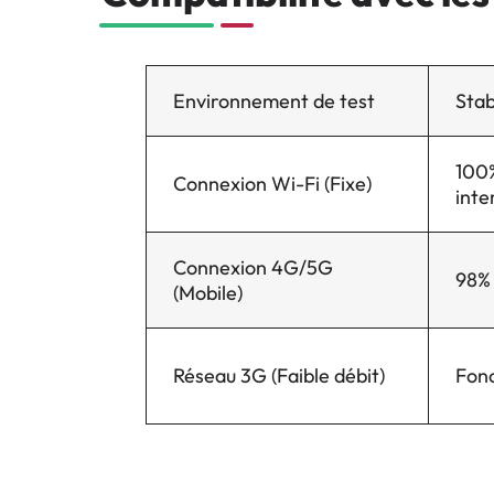
Environnement de test
Stab
100
Connexion Wi-Fi (Fixe)
inte
Connexion 4G/5G
98% 
(Mobile)
Réseau 3G (Faible débit)
Fonc