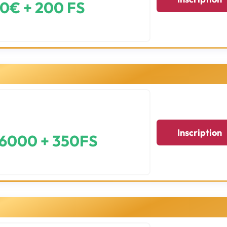
00€ + 200 FS
Inscription
16000 + 350FS