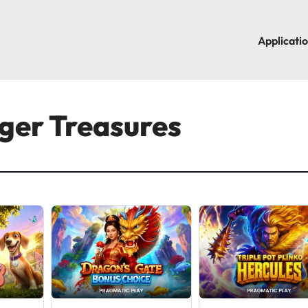
Applicatio
ger Treasures