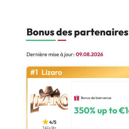
Bonus des partenaires
Dernière mise à jour:
09.08.2026
#1
Lizaro
Bonus de bienvenue
350% up to €
4/5
T&Cs 18+