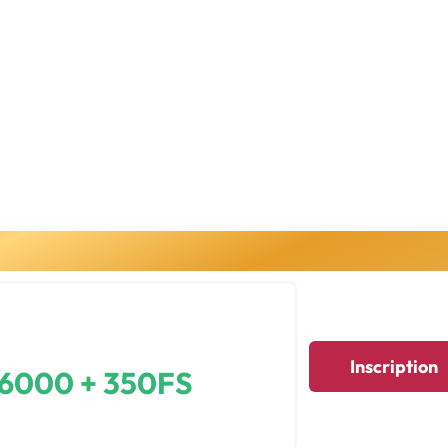
Inscription
16000 + 350FS