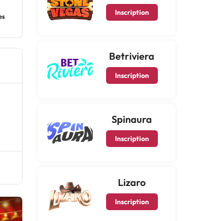
Inscription
es
Betriviera
Inscription
Spinaura
Inscription
Lizaro
Inscription