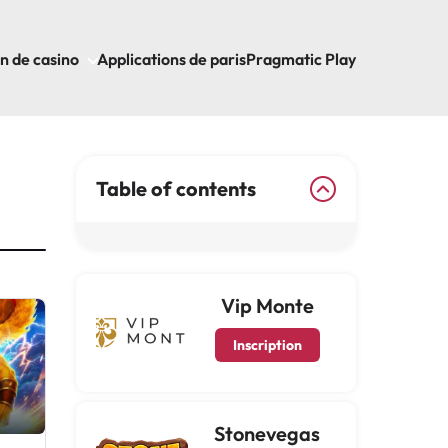
n de casino
Applications de paris
Pragmatic Play
Table of contents
Vip Monte
Inscription
Stonevegas