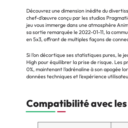
Découvrez une dimension inédite du diverti
chef-d’œuvre conçu par les studios Pragmatic
jeu vous immerge dans une atmosphère Animal
sa sortie remarquée le 2022-01-11, la commun
en 5x3, offrant de multiples façons de conne
Si l’on décortique ses statistiques pures, le j
High pour équilibrer la prise de risque. Les p
0%, maintenant l’adrénaline à son apogée lor
données techniques et l’expérience utilisateur
Compatibilité avec les