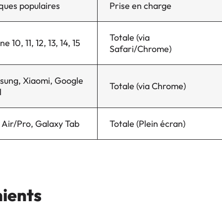
ues populaires
Prise en charge
Totale (via
e 10, 11, 12, 13, 14, 15
Safari/Chrome)
sung, Xiaomi, Google
Totale (via Chrome)
l
 Air/Pro, Galaxy Tab
Totale (Plein écran)
ients